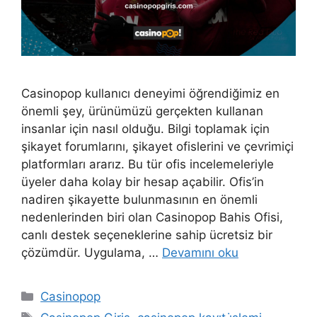
Casinopop kullanıcı deneyimi öğrendiğimiz en
önemli şey, ürünümüzü gerçekten kullanan
insanlar için nasıl olduğu. Bilgi toplamak için
şikayet forumlarını, şikayet ofislerini ve çevrimiçi
platformları ararız. Bu tür ofis incelemeleriyle
üyeler daha kolay bir hesap açabilir. Ofis’in
nadiren şikayette bulunmasının en önemli
nedenlerinden biri olan Casinopop Bahis Ofisi,
canlı destek seçeneklerine sahip ücretsiz bir
çözümdür. Uygulama, …
Devamını oku
Kategoriler
Casinopop
Etiketler