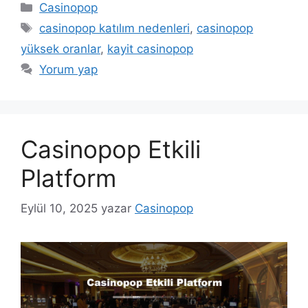
Kategoriler
Casinopop
Etiketler
casinopop katılım nedenleri
,
casinopop
yüksek oranlar
,
kayit casinopop
Yorum yap
Casinopop Etkili
Platform
Eylül 10, 2025
yazar
Casinopop