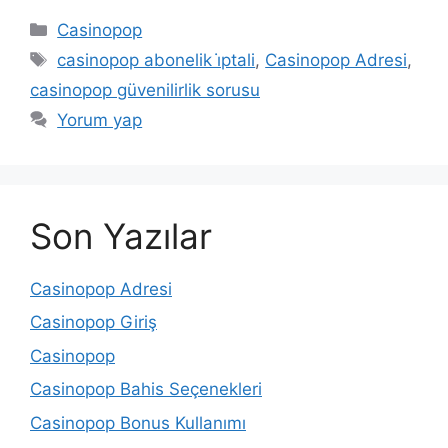
Kategoriler
Casinopop
Etiketler
casinopop abonelik i̇ptali
,
Casinopop Adresi
,
casinopop güvenilirlik sorusu
Yorum yap
Son Yazılar
Casinopop Adresi
Casinopop Giriş
Casinopop
Casinopop Bahis Seçenekleri
Casinopop Bonus Kullanımı