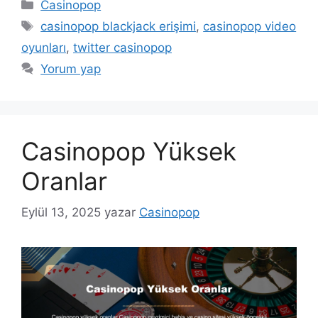
Kategoriler
Casinopop
Etiketler
casinopop blackjack erişimi
,
casinopop video
oyunları
,
twitter casinopop
Yorum yap
Casinopop Yüksek
Oranlar
Eylül 13, 2025
yazar
Casinopop