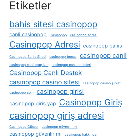
Etiketler
bahis sitesi casinopop
canli casinopop
Casinopop
casinopop adres
Casinopop Adresi
casinopop bahis
casinopop canli
Casinopop Bahis Sitesi
casinopop bonus
casinopop canli maç izle
casinopop canlı bahisleri
Casinopop Canlı Destek
casinopop casino sitesi
casinopop casino şirketi
casinopop girisi
casinopop com
Casinopop Giriş
casinopop giris yap
casinopop giriş adresi
Casinopop Güncel
casinopop güvenilir mi
casinopop güvenlir mi
casinopop hakkında