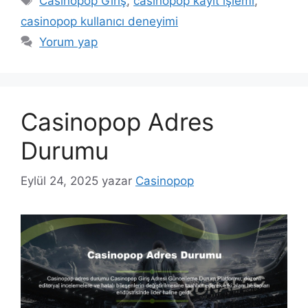
Casinopop Giriş
,
casinopop kayıt i̇şlemi
,
casinopop kullanıcı deneyimi
Yorum yap
Casinopop Adres
Durumu
Eylül 24, 2025
yazar
Casinopop