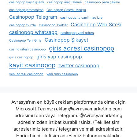
casinopop kayıt i̇şlemi
casinopop maç izleme
casinopop para çekme
casinopop promosyon
Casinopop Sosyal Medya
Casinopop Telegram
casinopop tv canli maç izle
Casinopop Web Sitesi
casinopop tv izle
Casinopop Twitter
casinopop whatsapp
casinopop yeni adres
Casinopop Şikayet
Casinopop Yeni Giriş
giris adresi casinopop
casino sitesi casinopop
giris yap casinopop
giris casinopop
kayit casinopop
twitter casinopop
yeni adresi casinopop
yeni giris casinopop
Avrasya'nın en büyük reklam platformunda olmak için
Microsoft Teams:
reklam@avrasyamarketing.com
adresimizden veya Telegram: @Avrasyamarketing
adresimizden irtibat kurabilirsiniz. (Tek iletişim
adreslerimiz teams / telegram ve mail adresimizdir.
Harici hiçbir iletişim adresimiz bulunmamaktadır.