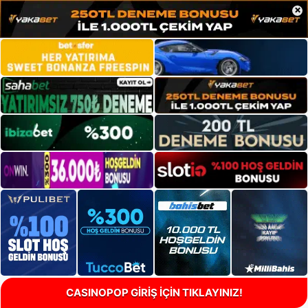
×
CASINOPOP GİRİŞ İÇİN TIKLAYINIZ!