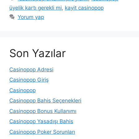
üyelik kartı gerekli mi
,
kayit casinopop
Yorum yap
Son Yazılar
Casinopop Adresi
Casinopop Giriş
Casinopop
Casinopop Bahis Seçenekleri
Casinopop Bonus Kullanımı
Casinopop Yasadışı Bahis
Casinopop Poker Sorunları