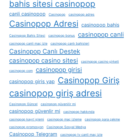
bahis sitesi casinopop
canli casinopop
Casinopop
casinopop adres
Casinopop Adresi
casinopop bahis
casinopop canli
Casinopop Bahis Sitesi
casinopop bonus
casinopop canli maç izle
casinopop canlı bahisleri
Casinopop Canlı Destek
casinopop casino sitesi
casinopop casino şirketi
casinopop girisi
casinopop com
Casinopop Giriş
casinopop giris yap
casinopop giriş adresi
Casinopop Güncel
casinopop güvenilir mi
casinopop güvenlir mi
casinopop hakkında
casinopop kayıt i̇şlemi
casinopop maç izleme
casinopop para çekme
casinopop promosyon
Casinopop Sosyal Medya
Casinopop Telegram
casinopop tv canli maç izle