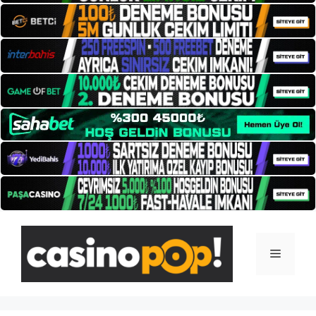
İçeriğe
atla
Menü