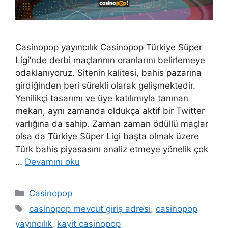
Casinopop yayıncılık Casinopop Türkiye Süper
Ligi’nde derbi maçlarının oranlarını belirlemeye
odaklanıyoruz. Sitenin kalitesi, bahis pazarına
girdiğinden beri sürekli olarak gelişmektedir.
Yenilikçi tasarımı ve üye katılımıyla tanınan
mekan, aynı zamanda oldukça aktif bir Twitter
varlığına da sahip. Zaman zaman ödüllü maçlar
olsa da Türkiye Süper Ligi başta olmak üzere
Türk bahis piyasasını analiz etmeye yönelik çok
…
Devamını oku
Kategoriler
Casinopop
Etiketler
casinopop mevcut giriş adresi
,
casinopop
yayıncılık
,
kayit casinopop