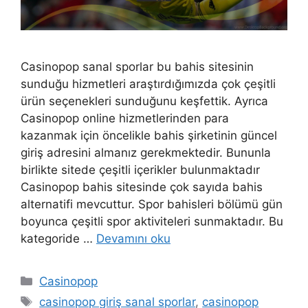
Casinopop sanal sporlar bu bahis sitesinin
sunduğu hizmetleri araştırdığımızda çok çeşitli
ürün seçenekleri sunduğunu keşfettik. Ayrıca
Casinopop online hizmetlerinden para
kazanmak için öncelikle bahis şirketinin güncel
giriş adresini almanız gerekmektedir. Bununla
birlikte sitede çeşitli içerikler bulunmaktadır
Casinopop bahis sitesinde çok sayıda bahis
alternatifi mevcuttur. Spor bahisleri bölümü gün
boyunca çeşitli spor aktiviteleri sunmaktadır. Bu
kategoride …
Devamını oku
Kategoriler
Casinopop
Etiketler
casinopop giriş sanal sporlar
,
casinopop