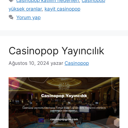
casinopop katılım nedenleri
,
casinopop
yüksek oranlar
,
kayit casinopop
Yorum yap
Casinopop Yayıncılık
Ağustos 10, 2024
yazar
Casinopop