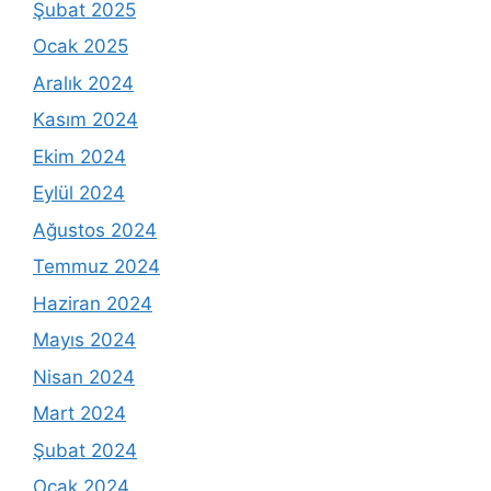
Şubat 2025
Ocak 2025
Aralık 2024
Kasım 2024
Ekim 2024
Eylül 2024
Ağustos 2024
Temmuz 2024
Haziran 2024
Mayıs 2024
Nisan 2024
Mart 2024
Şubat 2024
Ocak 2024