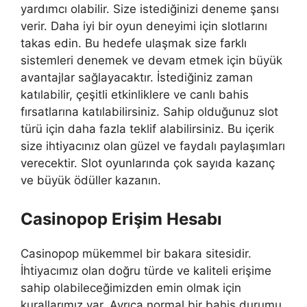
yardımcı olabilir. Size istediğinizi deneme şansı
verir. Daha iyi bir oyun deneyimi için slotlarını
takas edin. Bu hedefe ulaşmak size farklı
sistemleri denemek ve devam etmek için büyük
avantajlar sağlayacaktır. İstediğiniz zaman
katılabilir, çeşitli etkinliklere ve canlı bahis
fırsatlarına katılabilirsiniz. Sahip olduğunuz slot
türü için daha fazla teklif alabilirsiniz. Bu içerik
size ihtiyacınız olan güzel ve faydalı paylaşımları
verecektir. Slot oyunlarında çok sayıda kazanç
ve büyük ödüller kazanın.
Casinopop Erişim Hesabı
Casinopop mükemmel bir bakara sitesidir.
İhtiyacımız olan doğru türde ve kaliteli erişime
sahip olabileceğimizden emin olmak için
kurallarımız var. Ayrıca normal bir bahis durumu