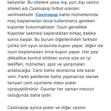
kalıyorlar. Bu sitelere yasa dışı yurt dışı casino
siteleri adı
Casinopop futbol oranları
verilmektedir.
Casinopop
bahis hizmetlerinde
maç başlamadan önce kullanmanız gereken
kuponlar bulunmaktadır. Oyun genellikle
Kuponlar sekmesi kapandıktan birkaç dakika
sonra başlar. Bu durum diğerlerinden farklıdır
çünkü biri oyun sırasında kupon yapar, diğeri ise
oyun başlamadan önce kupon yapar. Her şeyi
dikkatlice kontrol ettikten sonra size en iyi
teklifleri, hizmetleri, spor ve yarışmaları
anlatacağız. Canlı bahis skorlarına site karar
verir. Farklı şekillerde bahis yapmanıza olanak
tanıyan canlı oyunlarla video poker
oynayabilirsiniz. Oyunlar her zaman mevcut
olduğunda daha iyidir.
Casinopop ayrıca poker ve diğer casino