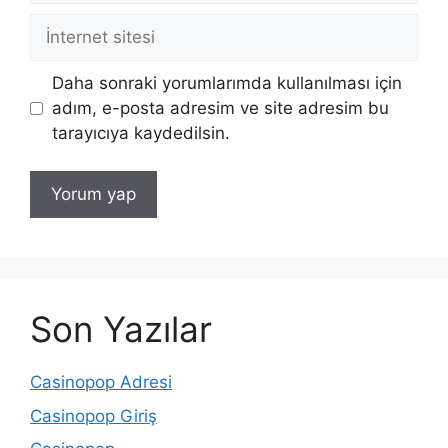
İnternet
sitesi
Daha sonraki yorumlarımda kullanılması için
adım, e-posta adresim ve site adresim bu
tarayıcıya kaydedilsin.
Son Yazılar
Casinopop Adresi
Casinopop Giriş