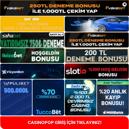
×
CASINOPOP GİRİŞ İÇİN TIKLAYINIZ!