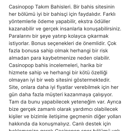
Casinopop Takım Bahisleri. Bir bahis sitesinin
her bölümü iyi bir bahisçi için faydalıdır. Farklı
yöntemlerle ödeme yapabilir, ekstra ödüller
kazanabilir ve gerçek insanlarla konuşabilirsiniz.
Paralarını bir şeye yatırıp kolayca çıkarmak
istiyorlar. Bonus seçenekleri de önemlidir. Çok
fazla bonusa sahip olmak herhangi bir risk
almadan para kaybetmenize neden olabilir.
Casinopop bahis incelemeleri, harika bir
hizmete sahip ve herhangi bir kötü özelliği
olmayan iyi bir web sitesini göstermektedir.
Site, onlara daha iyi fiyatlar verebilmek için her
gün daha fazla müşteri kazanmaya çalışıyor.
Tam da bunu yapabilecek yeteneğim var. Ayrıca
bize gerçek zamanlı olarak yardımcı olabilecek
kişiler ve bizimle iletişime geçmenin diğer yolları
hakkında da konuşmalıyız. Canlı destek için