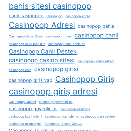
bahis sitesi casinopop
canli casinopop
Casinopop
casinopop adres
Casinopop Adresi
casinopop bahis
casinopop canli
Casinopop Bahis Sitesi
casinopop bonus
casinopop canli maç izle
casinopop canlı bahisleri
Casinopop Canlı Destek
casinopop casino sitesi
casinopop casino şirketi
casinopop girisi
casinopop com
Casinopop Giriş
casinopop giris yap
casinopop giriş adresi
Casinopop Güncel
casinopop güvenilir mi
casinopop güvenlir mi
casinopop hakkında
casinopop kayıt i̇şlemi
casinopop maç izleme
casinopop para çekme
casinopop promosyon
Casinopop Sosyal Medya
Casinopop Telegram