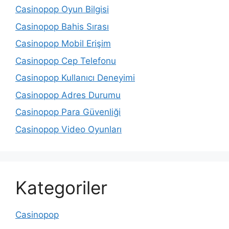
Casinopop Oyun Bilgisi
Casinopop Bahis Sırası
Casinopop Mobil Erişim
Casinopop Cep Telefonu
Casinopop Kullanıcı Deneyimi
Casinopop Adres Durumu
Casinopop Para Güvenliği
Casinopop Video Oyunları
Kategoriler
Casinopop