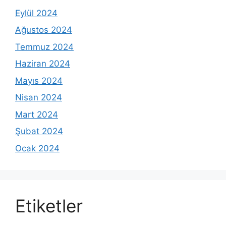
Eylül 2024
Ağustos 2024
Temmuz 2024
Haziran 2024
Mayıs 2024
Nisan 2024
Mart 2024
Şubat 2024
Ocak 2024
Etiketler