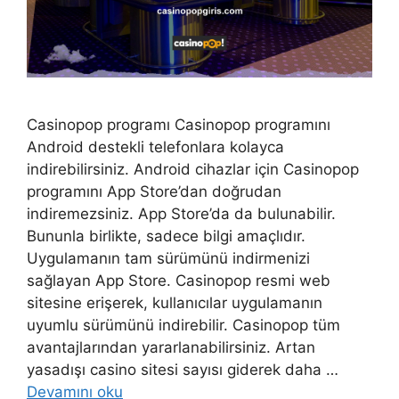
Casinopop programı Casinopop programını
Android destekli telefonlara kolayca
indirebilirsiniz. Android cihazlar için Casinopop
programını App Store’dan doğrudan
indiremezsiniz. App Store’da da bulunabilir.
Bununla birlikte, sadece bilgi amaçlıdır.
Uygulamanın tam sürümünü indirmenizi
sağlayan App Store. Casinopop resmi web
sitesine erişerek, kullanıcılar uygulamanın
uyumlu sürümünü indirebilir. Casinopop tüm
avantajlarından yararlanabilirsiniz. Artan
yasadışı casino sitesi sayısı giderek daha …
Devamını oku