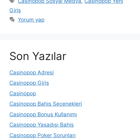
Casinopop Sosyal Medya
,
Casinopop Yeni
Giriş
Yorum yap
Son Yazılar
Casinopop Adresi
Casinopop Giriş
Casinopop
Casinopop Bahis Seçenekleri
Casinopop Bonus Kullanımı
Casinopop Yasadışı Bahis
Casinopop Poker Sorunları