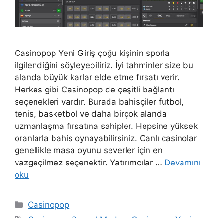
Casinopop Yeni Giriş çoğu kişinin sporla
ilgilendiğini söyleyebiliriz. İyi tahminler size bu
alanda büyük karlar elde etme fırsatı verir.
Herkes gibi Casinopop de çeşitli bağlantı
seçenekleri vardır. Burada bahisçiler futbol,
tenis, basketbol ve daha birçok alanda
uzmanlaşma fırsatına sahipler. Hepsine yüksek
oranlarla bahis oynayabilirsiniz. Canlı casinolar
genellikle masa oyunu severler için en
vazgeçilmez seçenektir. Yatırımcılar …
Devamını
oku
Kategoriler
Casinopop
Etiketler