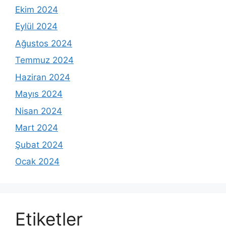
Ekim 2024
Eylül 2024
Ağustos 2024
Temmuz 2024
Haziran 2024
Mayıs 2024
Nisan 2024
Mart 2024
Şubat 2024
Ocak 2024
Etiketler