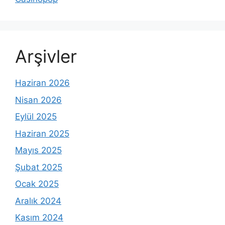
Arşivler
Haziran 2026
Nisan 2026
Eylül 2025
Haziran 2025
Mayıs 2025
Şubat 2025
Ocak 2025
Aralık 2024
Kasım 2024