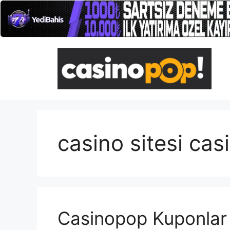
İçeriğe
atla
casino sitesi ca
Casinopop Kuponlar