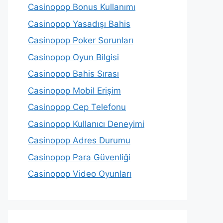
Casinopop Bonus Kullanımı
Casinopop Yasadışı Bahis
Casinopop Poker Sorunları
Casinopop Oyun Bilgisi
Casinopop Bahis Sırası
Casinopop Mobil Erişim
Casinopop Cep Telefonu
Casinopop Kullanıcı Deneyimi
Casinopop Adres Durumu
Casinopop Para Güvenliği
Casinopop Video Oyunları