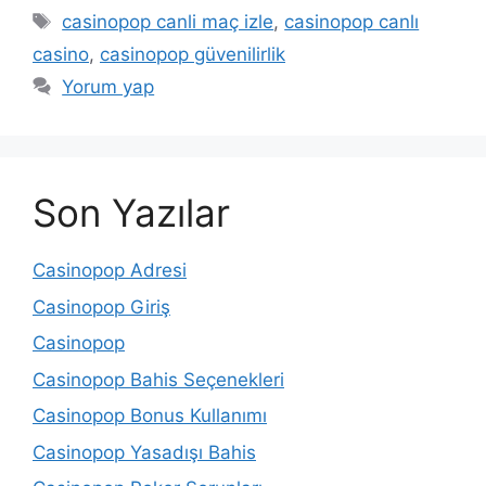
Etiketler
casinopop canli maç izle
,
casinopop canlı
casino
,
casinopop güvenilirlik
Yorum yap
Son Yazılar
Casinopop Adresi
Casinopop Giriş
Casinopop
Casinopop Bahis Seçenekleri
Casinopop Bonus Kullanımı
Casinopop Yasadışı Bahis