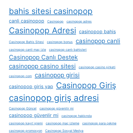
bahis sitesi casinopop
canli casinopop
Casinopop
casinopop adres
Casinopop Adresi
casinopop bahis
casinopop canli
Casinopop Bahis Sitesi
casinopop bonus
casinopop canli maç izle
casinopop canlı bahisleri
Casinopop Canlı Destek
casinopop casino sitesi
casinopop casino şirketi
casinopop girisi
casinopop com
Casinopop Giriş
casinopop giris yap
casinopop giriş adresi
Casinopop Güncel
casinopop güvenilir mi
casinopop güvenlir mi
casinopop hakkında
casinopop kayıt i̇şlemi
casinopop maç izleme
casinopop para çekme
casinopop promosyon
Casinopop Sosyal Medya