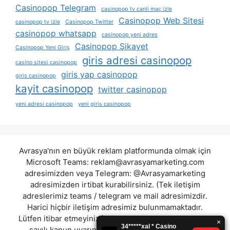
Casinopop Telegram
casinopop tv canli maç izle
Casinopop Web Sitesi
casinopop tv izle
Casinopop Twitter
casinopop whatsapp
casinopop yeni adres
Casinopop Şikayet
Casinopop Yeni Giriş
giris adresi casinopop
casino sitesi casinopop
giris yap casinopop
giris casinopop
kayit casinopop
twitter casinopop
yeni adresi casinopop
yeni giris casinopop
Avrasya'nın en büyük reklam platformunda olmak için
Microsoft Teams:
reklam@avrasyamarketing.com
adresimizden veya Telegram: @Avrasyamarketing
adresimizden irtibat kurabilirsiniz. (Tek iletişim
adreslerimiz teams / telegram ve mail adresimizdir.
Harici hiçbir iletişim adresimiz bulunmamaktadır.
Lütfen itibar etmeyiniz.) Türkiye yasalarına göre 7258
sayılı kanun uyarınca yasa dışı bahis oynamanın