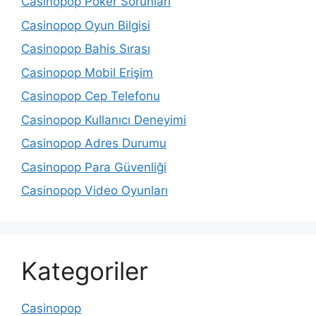
Casinopop Poker Sorunları
Casinopop Oyun Bilgisi
Casinopop Bahis Sırası
Casinopop Mobil Erişim
Casinopop Cep Telefonu
Casinopop Kullanıcı Deneyimi
Casinopop Adres Durumu
Casinopop Para Güvenliği
Casinopop Video Oyunları
Kategoriler
Casinopop