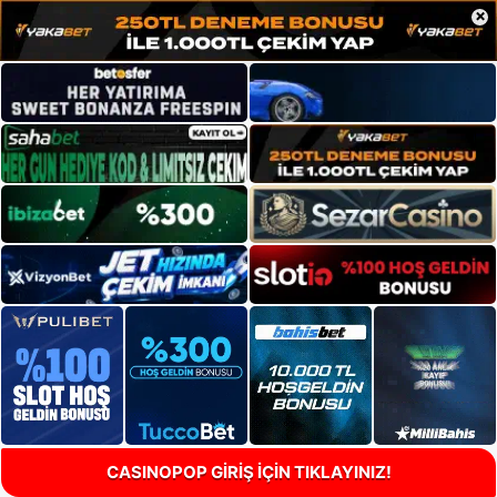
×
CASINOPOP GİRİŞ İÇİN TIKLAYINIZ!