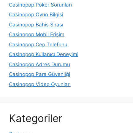
Casinopop Poker Sorunları
Casinopop Oyun Bilgisi
Casinopop Bahis Sırası
Casinopop Mobil Erişim
Casinopop Cep Telefonu
Casinopop Kullanıcı Deneyimi
Casinopop Adres Durumu
Casinopop Para Güvenliği
Casinopop Video Oyunları
Kategoriler