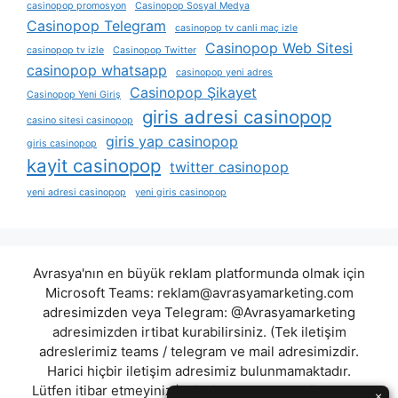
casinopop promosyon
Casinopop Sosyal Medya
Casinopop Telegram
casinopop tv canli maç izle
Casinopop Web Sitesi
casinopop tv izle
Casinopop Twitter
casinopop whatsapp
casinopop yeni adres
Casinopop Şikayet
Casinopop Yeni Giriş
giris adresi casinopop
casino sitesi casinopop
giris yap casinopop
giris casinopop
kayit casinopop
twitter casinopop
yeni adresi casinopop
yeni giris casinopop
Avrasya'nın en büyük reklam platformunda olmak için
Microsoft Teams:
reklam@avrasyamarketing.com
adresimizden veya Telegram: @Avrasyamarketing
adresimizden irtibat kurabilirsiniz. (Tek iletişim
adreslerimiz teams / telegram ve mail adresimizdir.
Harici hiçbir iletişim adresimiz bulunmamaktadır.
Lütfen itibar etmeyiniz.) Türkiye yasalarına göre 7258