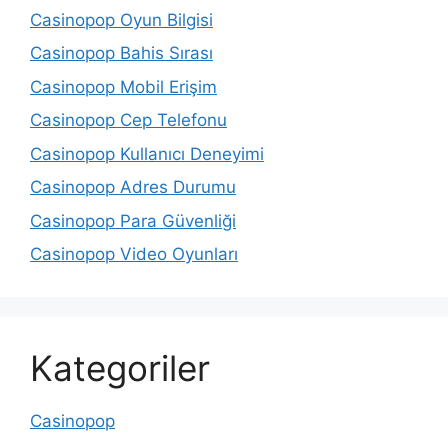
Casinopop Oyun Bilgisi
Casinopop Bahis Sırası
Casinopop Mobil Erişim
Casinopop Cep Telefonu
Casinopop Kullanıcı Deneyimi
Casinopop Adres Durumu
Casinopop Para Güvenliği
Casinopop Video Oyunları
Kategoriler
Casinopop