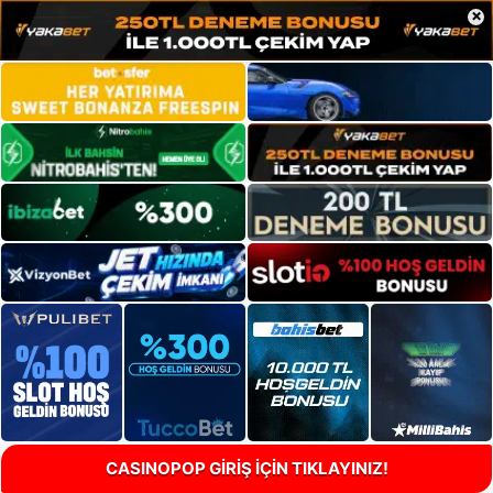
×
CASINOPOP GİRİŞ İÇİN TIKLAYINIZ!