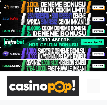
İçeriğe
atla
Menü