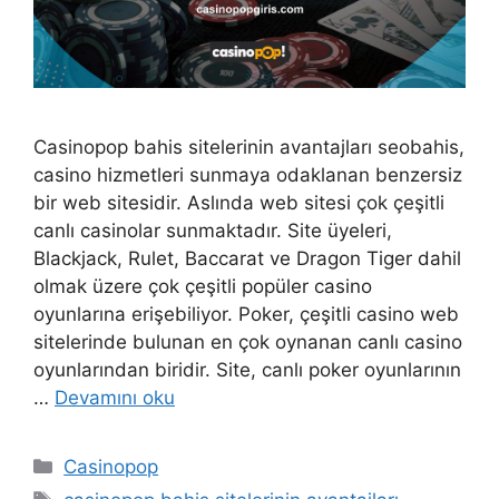
Casinopop bahis sitelerinin avantajları seobahis,
casino hizmetleri sunmaya odaklanan benzersiz
bir web sitesidir. Aslında web sitesi çok çeşitli
canlı casinolar sunmaktadır. Site üyeleri,
Blackjack, Rulet, Baccarat ve Dragon Tiger dahil
olmak üzere çok çeşitli popüler casino
oyunlarına erişebiliyor. Poker, çeşitli casino web
sitelerinde bulunan en çok oynanan canlı casino
oyunlarından biridir. Site, canlı poker oyunlarının
…
Devamını oku
Kategoriler
Casinopop
Etiketler