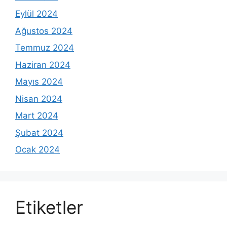
Eylül 2024
Ağustos 2024
Temmuz 2024
Haziran 2024
Mayıs 2024
Nisan 2024
Mart 2024
Şubat 2024
Ocak 2024
Etiketler