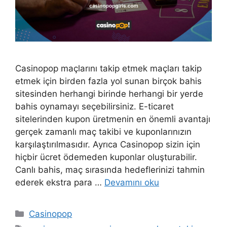
Casinopop maçlarını takip etmek maçları takip
etmek için birden fazla yol sunan birçok bahis
sitesinden herhangi birinde herhangi bir yerde
bahis oynamayı seçebilirsiniz. E-ticaret
sitelerinden kupon üretmenin en önemli avantajı
gerçek zamanlı maç takibi ve kuponlarınızın
karşılaştırılmasıdır. Ayrıca Casinopop sizin için
hiçbir ücret ödemeden kuponlar oluşturabilir.
Canlı bahis, maç sırasında hedeflerinizi tahmin
ederek ekstra para …
Devamını oku
Kategoriler
Casinopop