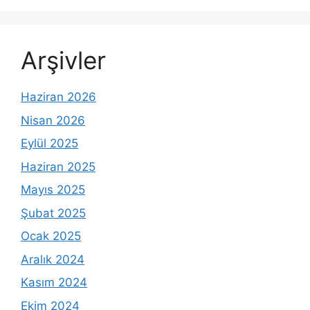
Arşivler
Haziran 2026
Nisan 2026
Eylül 2025
Haziran 2025
Mayıs 2025
Şubat 2025
Ocak 2025
Aralık 2024
Kasım 2024
Ekim 2024