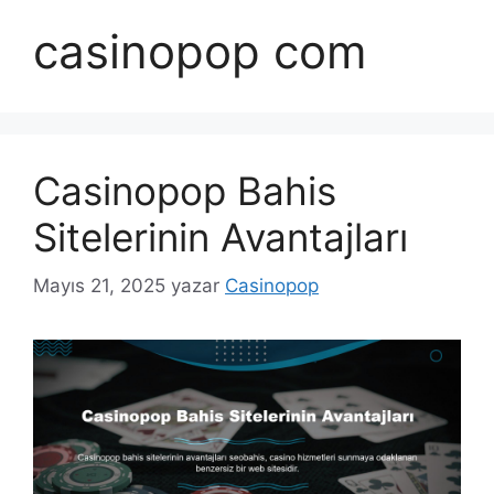
casinopop com
Casinopop Bahis
Sitelerinin Avantajları
Mayıs 21, 2025
yazar
Casinopop