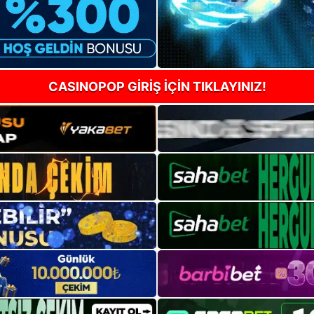
CASINOPOP GİRİŞ İÇİN TIKLAYINIZ!