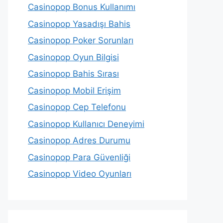
Casinopop Bonus Kullanımı
Casinopop Yasadışı Bahis
Casinopop Poker Sorunları
Casinopop Oyun Bilgisi
Casinopop Bahis Sırası
Casinopop Mobil Erişim
Casinopop Cep Telefonu
Casinopop Kullanıcı Deneyimi
Casinopop Adres Durumu
Casinopop Para Güvenliği
Casinopop Video Oyunları