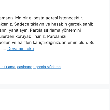
lamanız için bir e-posta adresi istenecektir.
caksınız. Sadece tıklayın ve hesabın gerçek sahibi
rını yanıtlayın. Parola sıfırlama yöntemini
lerden koruyabilirsiniz. Parolanızı
olleri ve harfleri karıştırdığınızdan emin olun. Bu
ni …
Devamını oku
 sıfırlama
,
casinopop parola sıfırlama