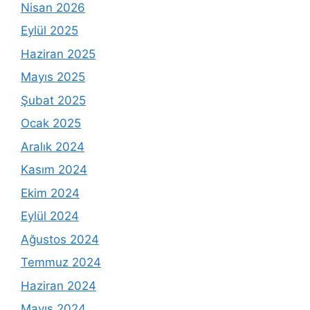
Nisan 2026
Eylül 2025
Haziran 2025
Mayıs 2025
Şubat 2025
Ocak 2025
Aralık 2024
Kasım 2024
Ekim 2024
Eylül 2024
Ağustos 2024
Temmuz 2024
Haziran 2024
Mayıs 2024