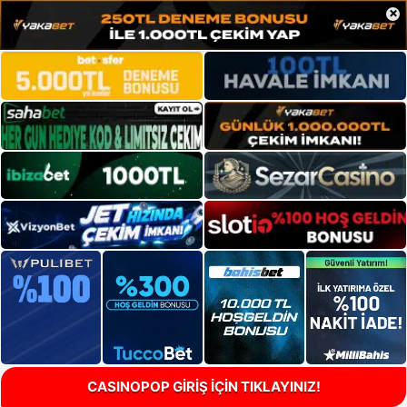
×
CASINOPOP GİRİŞ İÇİN TIKLAYINIZ!