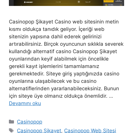
Casinopop Şikayet Casino web sitesinin metin
kısmı oldukça tanıdık geliyor. İçeriği web
sitenizin yapısına dahil ederek gelirinizi
artırabilirsiniz. Birçok oyuncunun sıklıkla severek
kullandığı alternatif casino Casinopop Şikayet
oyunlarından keyif alabilmek için öncelikle
gerekli kayıt işlemlerini tamamlamanız
gerekmektedir. Siteye giriş yaptığınızda casino
oyunlarına ulaşabilecek ve bu casino
alternatiflerinden yararlanabileceksiniz. Bunun
için siteye üye olmanız oldukça önemlidir. …
Devamını oku
Kategoriler
Casinopop
Etiketler
Casinopop Şikayet
,
Casinopop Web Sitesi