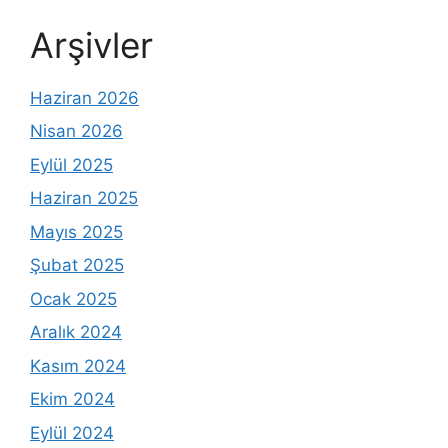
Arşivler
Haziran 2026
Nisan 2026
Eylül 2025
Haziran 2025
Mayıs 2025
Şubat 2025
Ocak 2025
Aralık 2024
Kasım 2024
Ekim 2024
Eylül 2024