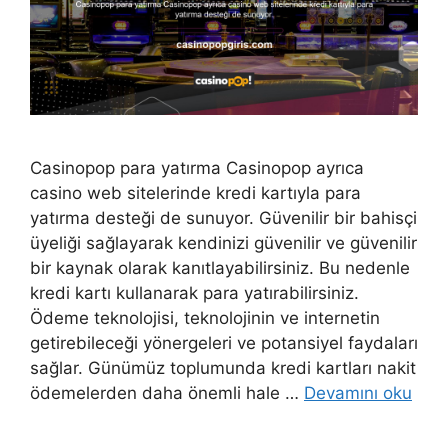
Casinopop para yatırma Casinopop ayrıca
casino web sitelerinde kredi kartıyla para
yatırma desteği de sunuyor. Güvenilir bir bahisçi
üyeliği sağlayarak kendinizi güvenilir ve güvenilir
bir kaynak olarak kanıtlayabilirsiniz. Bu nedenle
kredi kartı kullanarak para yatırabilirsiniz.
Ödeme teknolojisi, teknolojinin ve internetin
getirebileceği yönergeleri ve potansiyel faydaları
sağlar. Günümüz toplumunda kredi kartları nakit
ödemelerden daha önemli hale …
Devamını oku