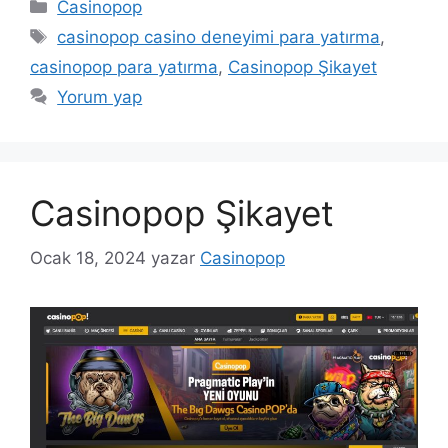
Kategoriler
Casinopop
Etiketler
casinopop casino deneyimi para yatırma
,
casinopop para yatırma
,
Casinopop Şikayet
Yorum yap
Casinopop Şikayet
Ocak 18, 2024
yazar
Casinopop