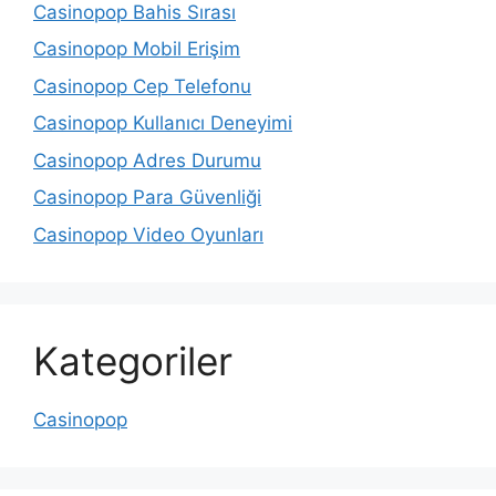
Casinopop Bahis Sırası
Casinopop Mobil Erişim
Casinopop Cep Telefonu
Casinopop Kullanıcı Deneyimi
Casinopop Adres Durumu
Casinopop Para Güvenliği
Casinopop Video Oyunları
Kategoriler
Casinopop