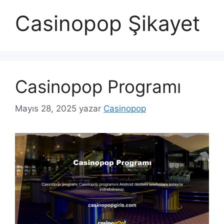
Casinopop Şikayet
Casinopop Programı
Mayıs 28, 2025
yazar
Casinopop