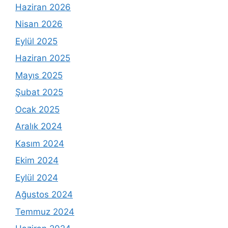
Haziran 2026
Nisan 2026
Eylül 2025
Haziran 2025
Mayıs 2025
Şubat 2025
Ocak 2025
Aralık 2024
Kasım 2024
Ekim 2024
Eylül 2024
Ağustos 2024
Temmuz 2024