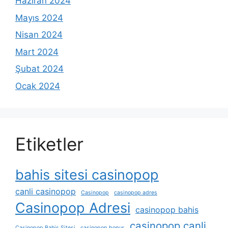
Haziran 2024
Mayıs 2024
Nisan 2024
Mart 2024
Şubat 2024
Ocak 2024
Etiketler
bahis sitesi casinopop
canli casinopop
Casinopop
casinopop adres
Casinopop Adresi
casinopop bahis
casinopop canli
Casinopop Bahis Sitesi
casinopop bonus