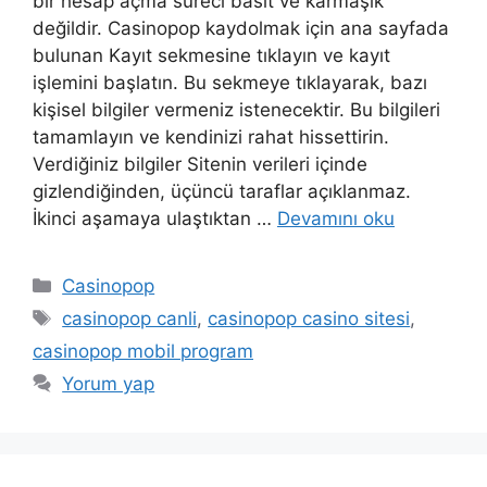
bir hesap açma süreci basit ve karmaşık
değildir. Casinopop kaydolmak için ana sayfada
bulunan Kayıt sekmesine tıklayın ve kayıt
işlemini başlatın. Bu sekmeye tıklayarak, bazı
kişisel bilgiler vermeniz istenecektir. Bu bilgileri
tamamlayın ve kendinizi rahat hissettirin.
Verdiğiniz bilgiler Sitenin verileri içinde
gizlendiğinden, üçüncü taraflar açıklanmaz.
İkinci aşamaya ulaştıktan …
Devamını oku
Kategoriler
Casinopop
Etiketler
casinopop canli
,
casinopop casino sitesi
,
casinopop mobil program
Yorum yap