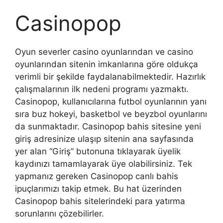
Casinopop
Oyun severler casino oyunlarından ve casino
oyunlarından sitenin imkanlarına göre oldukça
verimli bir şekilde faydalanabilmektedir. Hazırlık
çalışmalarının ilk nedeni programı yazmaktı.
Casinopop, kullanıcılarına futbol oyunlarının yanı
sıra buz hokeyi, basketbol ve beyzbol oyunlarını
da sunmaktadır. Casinopop bahis sitesine yeni
giriş adresinize ulaşıp sitenin ana sayfasında
yer alan “Giriş” butonuna tıklayarak üyelik
kaydınızı tamamlayarak üye olabilirsiniz. Tek
yapmanız gereken Casinopop canlı bahis
ipuçlarımızı takip etmek. Bu hat üzerinden
Casinopop bahis sitelerindeki para yatırma
sorunlarını çözebilirler.