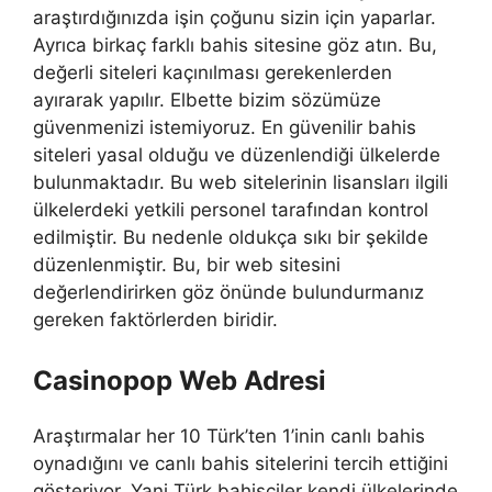
araştırdığınızda işin çoğunu sizin için yaparlar.
Ayrıca birkaç farklı bahis sitesine göz atın. Bu,
değerli siteleri kaçınılması gerekenlerden
ayırarak yapılır. Elbette bizim sözümüze
güvenmenizi istemiyoruz. En güvenilir bahis
siteleri yasal olduğu ve düzenlendiği ülkelerde
bulunmaktadır. Bu web sitelerinin lisansları ilgili
ülkelerdeki yetkili personel tarafından kontrol
edilmiştir. Bu nedenle oldukça sıkı bir şekilde
düzenlenmiştir. Bu, bir web sitesini
değerlendirirken göz önünde bulundurmanız
gereken faktörlerden biridir.
Casinopop Web Adresi
Araştırmalar her 10 Türk’ten 1’inin canlı bahis
oynadığını ve canlı bahis sitelerini tercih ettiğini
gösteriyor. Yani Türk bahisçiler kendi ülkelerinde