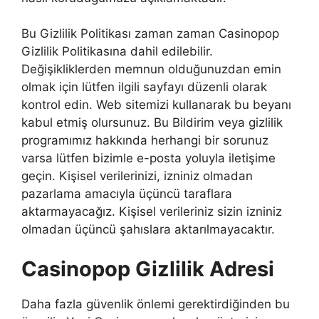
Bu Gizlilik Politikası zaman zaman Casinopop
Gizlilik Politikasına dahil edilebilir.
Değişikliklerden memnun olduğunuzdan emin
olmak için lütfen ilgili sayfayı düzenli olarak
kontrol edin. Web sitemizi kullanarak bu beyanı
kabul etmiş olursunuz. Bu Bildirim veya gizlilik
programımız hakkında herhangi bir sorunuz
varsa lütfen bizimle e-posta yoluyla iletişime
geçin. Kişisel verilerinizi, izniniz olmadan
pazarlama amacıyla üçüncü taraflara
aktarmayacağız. Kişisel verileriniz sizin izniniz
olmadan üçüncü şahıslara aktarılmayacaktır.
Casinopop Gizlilik Adresi
Daha fazla güvenlik önlemi gerektirdiğinden bu