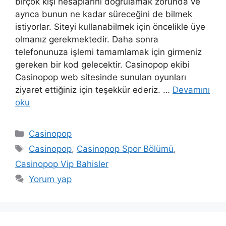
birçok kişi hesaplarını doğrulamak zorunda ve
ayrıca bunun ne kadar süreceğini de bilmek
istiyorlar. Siteyi kullanabilmek için öncelikle üye
olmanız gerekmektedir. Daha sonra
telefonunuza işlemi tamamlamak için girmeniz
gereken bir kod gelecektir. Casinopop ekibi
Casinopop web sitesinde sunulan oyunları
ziyaret ettiğiniz için teşekkür ederiz. …
Devamını
oku
Kategoriler
Casinopop
Etiketler
Casinopop
,
Casinopop Spor Bölümü
,
Casinopop Vip Bahisler
Yorum yap