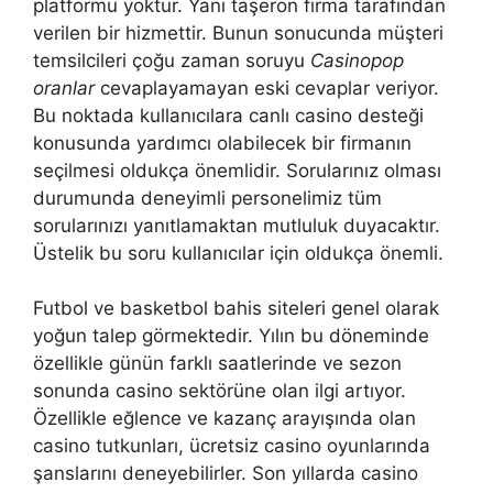
platformu yoktur. Yani taşeron firma tarafından
verilen bir hizmettir. Bunun sonucunda müşteri
temsilcileri çoğu zaman soruyu
Casinopop
oranlar
cevaplayamayan eski cevaplar veriyor.
Bu noktada kullanıcılara canlı casino desteği
konusunda yardımcı olabilecek bir firmanın
seçilmesi oldukça önemlidir. Sorularınız olması
durumunda deneyimli personelimiz tüm
sorularınızı yanıtlamaktan mutluluk duyacaktır.
Üstelik bu soru kullanıcılar için oldukça önemli.
Futbol ve basketbol bahis siteleri genel olarak
yoğun talep görmektedir. Yılın bu döneminde
özellikle günün farklı saatlerinde ve sezon
sonunda casino sektörüne olan ilgi artıyor.
Özellikle eğlence ve kazanç arayışında olan
casino tutkunları, ücretsiz casino oyunlarında
şanslarını deneyebilirler. Son yıllarda casino