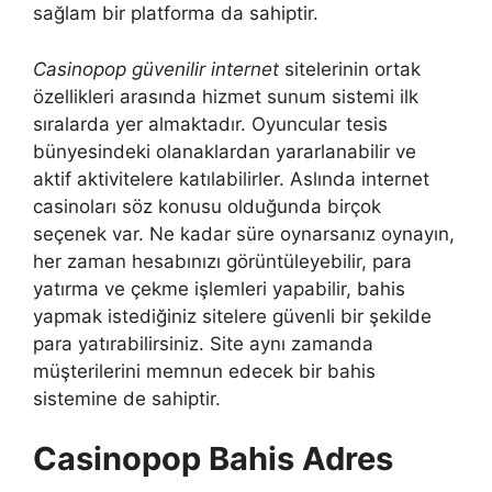
sağlam bir platforma da sahiptir.
Casinopop güvenilir internet
sitelerinin ortak
özellikleri arasında hizmet sunum sistemi ilk
sıralarda yer almaktadır. Oyuncular tesis
bünyesindeki olanaklardan yararlanabilir ve
aktif aktivitelere katılabilirler. Aslında internet
casinoları söz konusu olduğunda birçok
seçenek var. Ne kadar süre oynarsanız oynayın,
her zaman hesabınızı görüntüleyebilir, para
yatırma ve çekme işlemleri yapabilir, bahis
yapmak istediğiniz sitelere güvenli bir şekilde
para yatırabilirsiniz. Site aynı zamanda
müşterilerini memnun edecek bir bahis
sistemine de sahiptir.
Casinopop Bahis Adres