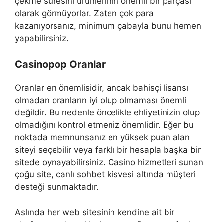
çekme süresini ürünlerinin önemli bir parçası
olarak görmüyorlar. Zaten çok para
kazanıyorsanız, minimum çabayla bunu hemen
yapabilirsiniz.
Casinopop Oranlar
Oranlar en önemlisidir, ancak bahisçi lisansı
olmadan oranların iyi olup olmaması önemli
değildir. Bu nedenle öncelikle ehliyetinizin olup
olmadığını kontrol etmeniz önemlidir. Eğer bu
noktada memnunsanız en yüksek puan alan
siteyi seçebilir veya farklı bir hesapla başka bir
sitede oynayabilirsiniz. Casino hizmetleri sunan
çoğu site, canlı sohbet kisvesi altında müşteri
desteği sunmaktadır.
Aslında her web sitesinin kendine ait bir