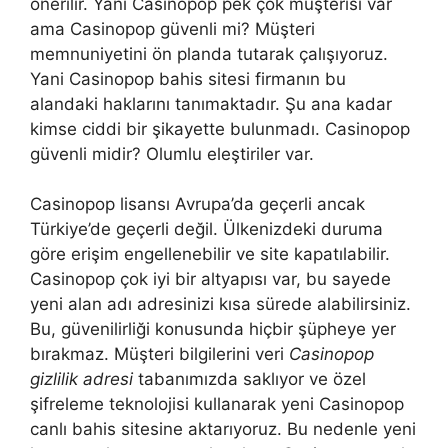
önerilir. Yani Casinopop pek çok müşterisi var
ama Casinopop güvenli mi? Müşteri
memnuniyetini ön planda tutarak çalışıyoruz.
Yani Casinopop bahis sitesi firmanın bu
alandaki haklarını tanımaktadır. Şu ana kadar
kimse ciddi bir şikayette bulunmadı. Casinopop
güvenli midir? Olumlu eleştiriler var.
Casinopop lisansı Avrupa’da geçerli ancak
Türkiye’de geçerli değil. Ülkenizdeki duruma
göre erişim engellenebilir ve site kapatılabilir.
Casinopop çok iyi bir altyapısı var, bu sayede
yeni alan adı adresinizi kısa sürede alabilirsiniz.
Bu, güvenilirliği konusunda hiçbir şüpheye yer
bırakmaz. Müşteri bilgilerini veri
Casinopop
gizlilik adresi
tabanımızda saklıyor ve özel
şifreleme teknolojisi kullanarak yeni Casinopop
canlı bahis sitesine aktarıyoruz. Bu nedenle yeni