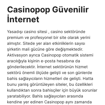
Casinopop Güvenilir
İnternet
Yasadışı casino sitesi , casino sektöründe
premium ve profesyonel bir site olarak yerini
almıştır. Sitede yer alan etkinliklerin sayısı
şirketin mali gücüne göre değişmektedir.
Aktivasyon ayrıca Casinopop otomatik sistemi
aracılığıyla kişinin e-posta hesabına da
gönderilecektir. İnternet sektörünün hizmet
sektörü önemli ölçüde gelişti ve son günlerde
bahis sağlayıcıların hizmetleri de gelişti. Hatta
bunu yanlış görüntüleyen siteler, bu özellikleri
kullandıktan sonra bahisçiler için büyük sorunlar
yaratabiliyor. Bahis sağlayıcıları arasında
kendine yer edinen Casinopop aynı zamanda