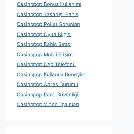
Casinopop Bonus Kullanımı
Casinopop Yasadışı Bahis
Casinopop Poker Sorunları
Casinopop Oyun Bilgisi
Casinopop Bahis Sırası
Casinopop Mobil Erişim
Casinopop Cep Telefonu
Casinopop Kullanıcı Deneyimi
Casinopop Adres Durumu
Casinopop Para Güvenliği
Casinopop Video Oyunları