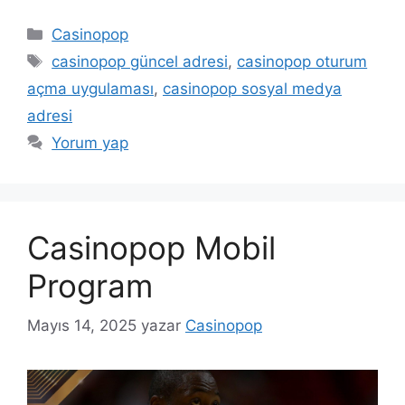
Kategoriler
Casinopop
Etiketler
casinopop güncel adresi
,
casinopop oturum
açma uygulaması
,
casinopop sosyal medya
adresi
Yorum yap
Casinopop Mobil
Program
Mayıs 14, 2025
yazar
Casinopop