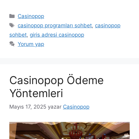
Kategoriler
Casinopop
Etiketler
casinopop programları sohbet
,
casinopop
sohbet
,
giris adresi casinopop
Yorum yap
Casinopop Ödeme
Yöntemleri
Mayıs 17, 2025
yazar
Casinopop