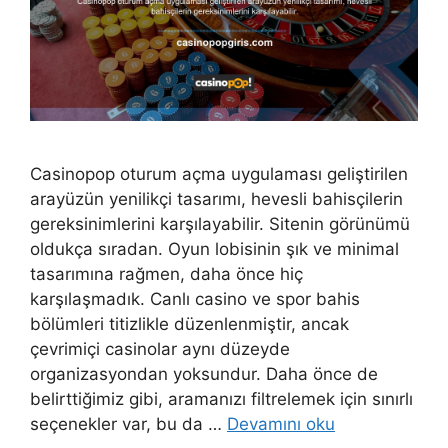
Casinopop oturum açma uygulaması geliştirilen
arayüzün yenilikçi tasarımı, hevesli bahisçilerin
gereksinimlerini karşılayabilir. Sitenin görünümü
oldukça sıradan. Oyun lobisinin şık ve minimal
tasarımına rağmen, daha önce hiç
karşılaşmadık. Canlı casino ve spor bahis
bölümleri titizlikle düzenlenmiştir, ancak
çevrimiçi casinolar aynı düzeyde
organizasyondan yoksundur. Daha önce de
belirttiğimiz gibi, aramanızı filtrelemek için sınırlı
seçenekler var, bu da …
Devamını oku