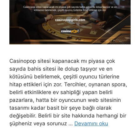
Casinopop sitesi kapanacak mı piyasa çok
sayıda bahis sitesi ile dolup taşıyor ve en
kötüsünü belirlemek, çeşitli oyuncu türlerine
hitap ettikleri için zor. Tercihler, oynanan spora,
belirli etkinliklere ev sahipliği yapan belirli
pazarlara, hatta bir oyuncunun web sitesinin
tasarımı kadar basit bir şeye bağlı olarak
değişebilir. Belirli bir site hakkında herhangi bir
şüpheniz veya sorunuz …
Devamını oku