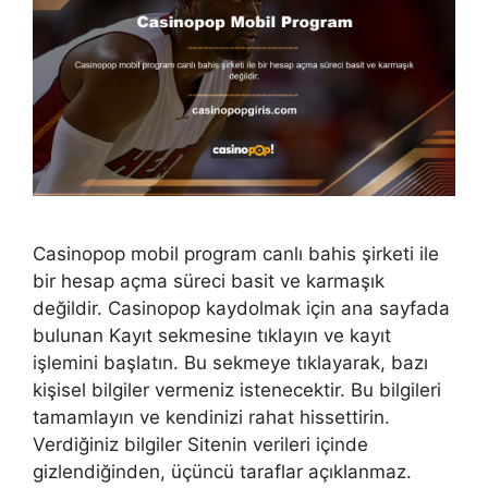
Casinopop mobil program canlı bahis şirketi ile
bir hesap açma süreci basit ve karmaşık
değildir. Casinopop kaydolmak için ana sayfada
bulunan Kayıt sekmesine tıklayın ve kayıt
işlemini başlatın. Bu sekmeye tıklayarak, bazı
kişisel bilgiler vermeniz istenecektir. Bu bilgileri
tamamlayın ve kendinizi rahat hissettirin.
Verdiğiniz bilgiler Sitenin verileri içinde
gizlendiğinden, üçüncü taraflar açıklanmaz.