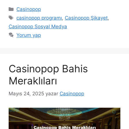
Kategoriler
Casinopop
Etiketler
casinopop programı
,
Casinopop Şikayet
,
Casinopop Sosyal Medya
Yorum yap
Casinopop Bahis
Meraklıları
Mayıs 24, 2025
yazar
Casinopop