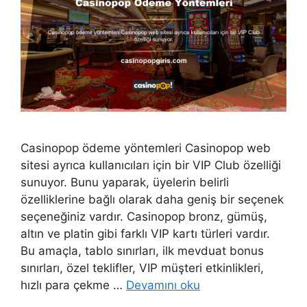
Casinopop ödeme yöntemleri Casinopop web
sitesi ayrıca kullanıcıları için bir VIP Club özelliği
sunuyor. Bunu yaparak, üyelerin belirli
özelliklerine bağlı olarak daha geniş bir seçenek
seçeneğiniz vardır. Casinopop bronz, gümüş,
altın ve platin gibi farklı VIP kartı türleri vardır.
Bu amaçla, tablo sınırları, ilk mevduat bonus
sınırları, özel teklifler, VIP müşteri etkinlikleri,
hızlı para çekme …
Devamını oku