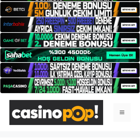
İçeriğe
atla
Menü