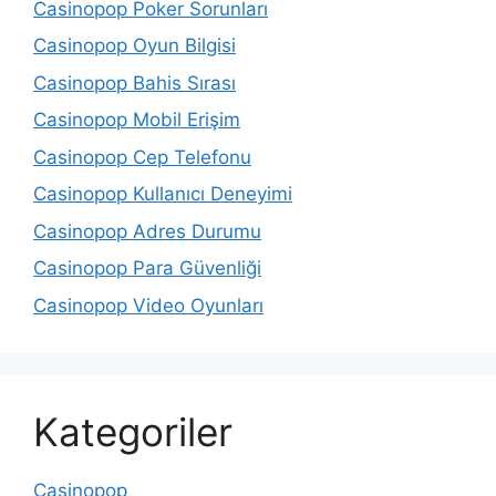
Casinopop Poker Sorunları
Casinopop Oyun Bilgisi
Casinopop Bahis Sırası
Casinopop Mobil Erişim
Casinopop Cep Telefonu
Casinopop Kullanıcı Deneyimi
Casinopop Adres Durumu
Casinopop Para Güvenliği
Casinopop Video Oyunları
Kategoriler
Casinopop