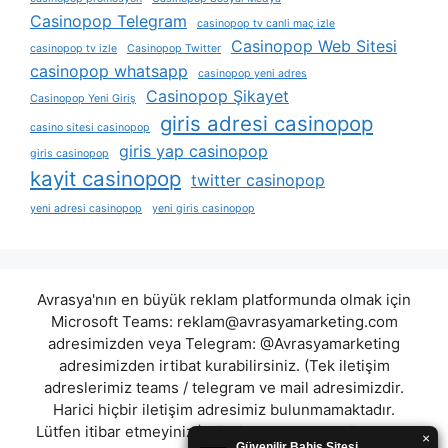
Casinopop Telegram
casinopop tv canli maç izle
Casinopop Web Sitesi
casinopop tv izle
Casinopop Twitter
casinopop whatsapp
casinopop yeni adres
Casinopop Şikayet
Casinopop Yeni Giriş
giris adresi casinopop
casino sitesi casinopop
giris yap casinopop
giris casinopop
kayit casinopop
twitter casinopop
yeni adresi casinopop
yeni giris casinopop
Avrasya'nın en büyük reklam platformunda olmak için
Microsoft Teams:
reklam@avrasyamarketing.com
adresimizden veya Telegram: @Avrasyamarketing
adresimizden irtibat kurabilirsiniz. (Tek iletişim
adreslerimiz teams / telegram ve mail adresimizdir.
Harici hiçbir iletişim adresimiz bulunmamaktadır.
Lütfen itibar etmeyiniz.) Türkiye yasalarına göre 7258