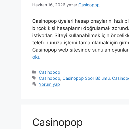
Haziran 16, 2026
yazar
Casinopop
Casinopop üyeleri hesap onaylarını hızlı b
birçok kişi hesaplarını doğrulamak zorun
istiyorlar. Siteyi kullanabilmek için önce
telefonunuza işlemi tamamlamak için girme
Casinopop web sitesinde sunulan oyunları z
oku
Kategoriler
Casinopop
Etiketler
Casinopop
,
Casinopop Spor Bölümü
,
Casinopo
Yorum yap
Casinopop