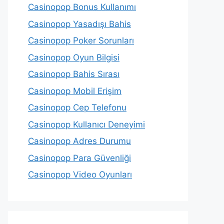
Casinopop Bonus Kullanımı
Casinopop Yasadışı Bahis
Casinopop Poker Sorunları
Casinopop Oyun Bilgisi
Casinopop Bahis Sırası
Casinopop Mobil Erişim
Casinopop Cep Telefonu
Casinopop Kullanıcı Deneyimi
Casinopop Adres Durumu
Casinopop Para Güvenliği
Casinopop Video Oyunları