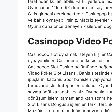
tarafından kullanılabilir. Farklı yerlerde in
Oyuncunun 1’den 99’a kadar olan sayılar v
Giriş girmesi gerekmektedir. Casinopop bahi
ve bahis oynayabilirsiniz. Maçı izleyenler 
Oyunu daha önce deneyen kişilerden doğru
Casinopop Video P
Casinopop slot oynamak isteyen kişiler Ca
oynayabilirler. Casinopop herkesin casino o
Casinopop Slot Casino bölümünde beğendiği
Video Poker Slot Lisansı. Bahis sitesinde 
ipuçlarını kazanır. Spor bahisleri yapıyorsa
turnuvada slot kategorileri bulunur. Oyun 
sayıda ödül kazanabilirsiniz. Oyuncular tu
dönüşüm işlemi tamamlandıktan sonra hesa
Slot Lisans Döngüsü işlemleri farklı terci
Müziğinizin formatını değiştirmeyi istediğ