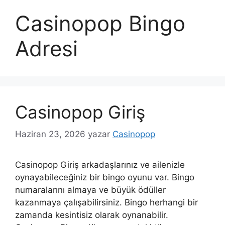
Casinopop Bingo
Adresi
Casinopop Giriş
Haziran 23, 2026
yazar
Casinopop
Casinopop Giriş arkadaşlarınız ve ailenizle
oynayabileceğiniz bir bingo oyunu var. Bingo
numaralarını almaya ve büyük ödüller
kazanmaya çalışabilirsiniz. Bingo herhangi bir
zamanda kesintisiz olarak oynanabilir.