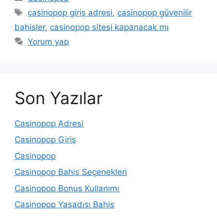
Etiketler
casinopop giriş adresi
,
casinopop güvenilir
bahisler
,
casinopop sitesi kapanacak mı
Yorum yap
Son Yazılar
Casinopop Adresi
Casinopop Giriş
Casinopop
Casinopop Bahis Seçenekleri
Casinopop Bonus Kullanımı
Casinopop Yasadışı Bahis