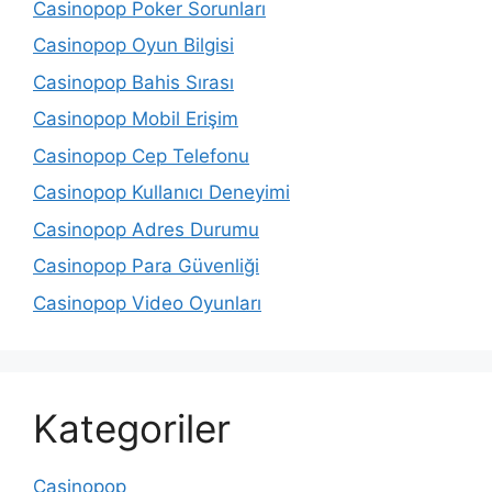
Casinopop Poker Sorunları
Casinopop Oyun Bilgisi
Casinopop Bahis Sırası
Casinopop Mobil Erişim
Casinopop Cep Telefonu
Casinopop Kullanıcı Deneyimi
Casinopop Adres Durumu
Casinopop Para Güvenliği
Casinopop Video Oyunları
Kategoriler
Casinopop