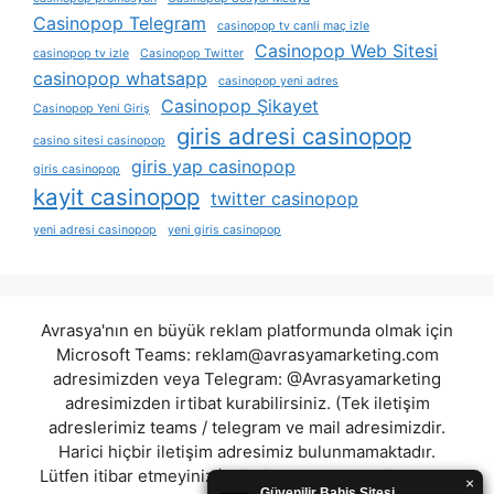
Casinopop Telegram
casinopop tv canli maç izle
Casinopop Web Sitesi
casinopop tv izle
Casinopop Twitter
casinopop whatsapp
casinopop yeni adres
Casinopop Şikayet
Casinopop Yeni Giriş
giris adresi casinopop
casino sitesi casinopop
giris yap casinopop
giris casinopop
kayit casinopop
twitter casinopop
yeni adresi casinopop
yeni giris casinopop
Avrasya'nın en büyük reklam platformunda olmak için
Microsoft Teams:
reklam@avrasyamarketing.com
adresimizden veya Telegram: @Avrasyamarketing
adresimizden irtibat kurabilirsiniz. (Tek iletişim
adreslerimiz teams / telegram ve mail adresimizdir.
Harici hiçbir iletişim adresimiz bulunmamaktadır.
Lütfen itibar etmeyiniz.) Türkiye yasalarına göre 7258