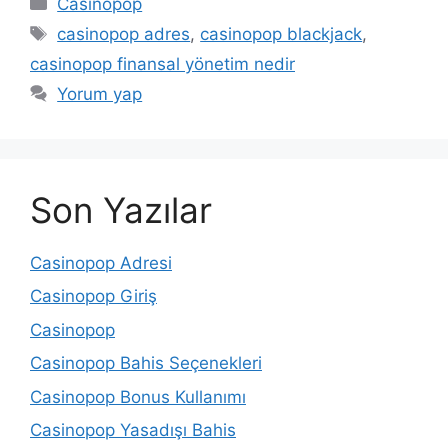
Casinopop
Etiketler
casinopop adres
,
casinopop blackjack
,
casinopop finansal yönetim nedir
Yorum yap
Son Yazılar
Casinopop Adresi
Casinopop Giriş
Casinopop
Casinopop Bahis Seçenekleri
Casinopop Bonus Kullanımı
Casinopop Yasadışı Bahis