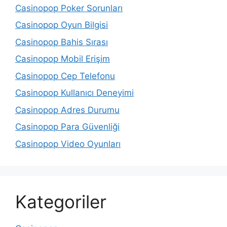
Casinopop Poker Sorunları
Casinopop Oyun Bilgisi
Casinopop Bahis Sırası
Casinopop Mobil Erişim
Casinopop Cep Telefonu
Casinopop Kullanıcı Deneyimi
Casinopop Adres Durumu
Casinopop Para Güvenliği
Casinopop Video Oyunları
Kategoriler