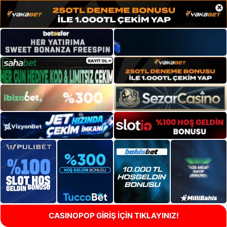
×
CASINOPOP GİRİŞ İÇİN TIKLAYINIZ!