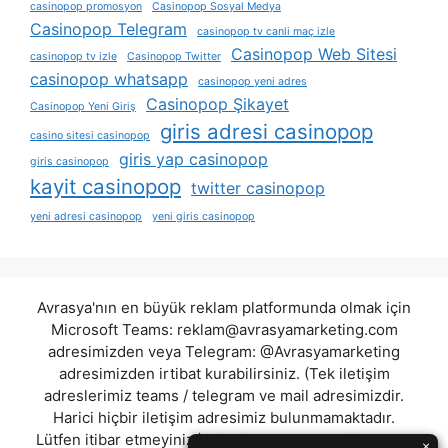
casinopop promosyon
Casinopop Sosyal Medya
Casinopop Telegram
casinopop tv canli maç izle
Casinopop Web Sitesi
casinopop tv izle
Casinopop Twitter
casinopop whatsapp
casinopop yeni adres
Casinopop Şikayet
Casinopop Yeni Giriş
giris adresi casinopop
casino sitesi casinopop
giris yap casinopop
giris casinopop
kayit casinopop
twitter casinopop
yeni adresi casinopop
yeni giris casinopop
Avrasya'nın en büyük reklam platformunda olmak için
Microsoft Teams:
reklam@avrasyamarketing.com
adresimizden veya Telegram: @Avrasyamarketing
adresimizden irtibat kurabilirsiniz. (Tek iletişim
adreslerimiz teams / telegram ve mail adresimizdir.
Harici hiçbir iletişim adresimiz bulunmamaktadır.
Lütfen itibar etmeyiniz.) Türkiye yasalarına göre 7258