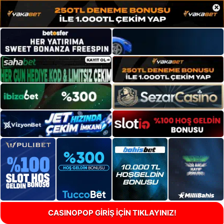
×
CASINOPOP GİRİŞ İÇİN TIKLAYINIZ!