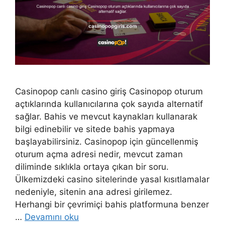
Casinopop canlı casino giriş Casinopop oturum
açtıklarında kullanıcılarına çok sayıda alternatif
sağlar. Bahis ve mevcut kaynakları kullanarak
bilgi edinebilir ve sitede bahis yapmaya
başlayabilirsiniz. Casinopop için güncellenmiş
oturum açma adresi nedir, mevcut zaman
diliminde sıklıkla ortaya çıkan bir soru.
Ülkemizdeki casino sitelerinde yasal kısıtlamalar
nedeniyle, sitenin ana adresi girilemez.
Herhangi bir çevrimiçi bahis platformuna benzer
…
Devamını oku