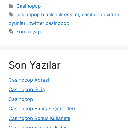
Kategoriler
Casinopop
Etiketler
casinopop blackjack erişimi
,
casinopop video
oyunları
,
twitter casinopop
Yorum yap
Son Yazılar
Casinopop Adresi
Casinopop Giriş
Casinopop
Casinopop Bahis Seçenekleri
Casinopop Bonus Kullanımı
Casinopop Yasadışı Bahis