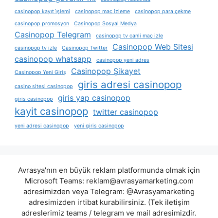
casinopop kayıt i̇şlemi
casinopop maç izleme
casinopop para çekme
casinopop promosyon
Casinopop Sosyal Medya
Casinopop Telegram
casinopop tv canli maç izle
Casinopop Web Sitesi
casinopop tv izle
Casinopop Twitter
casinopop whatsapp
casinopop yeni adres
Casinopop Şikayet
Casinopop Yeni Giriş
giris adresi casinopop
casino sitesi casinopop
giris yap casinopop
giris casinopop
kayit casinopop
twitter casinopop
yeni adresi casinopop
yeni giris casinopop
Avrasya'nın en büyük reklam platformunda olmak için
Microsoft Teams:
reklam@avrasyamarketing.com
adresimizden veya Telegram: @Avrasyamarketing
adresimizden irtibat kurabilirsiniz. (Tek iletişim
adreslerimiz teams / telegram ve mail adresimizdir.