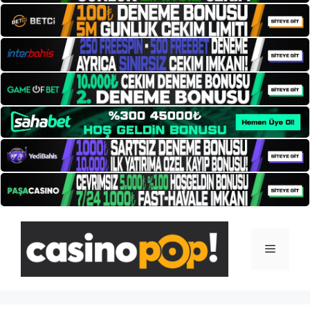
İçeriğe
atla
Menü