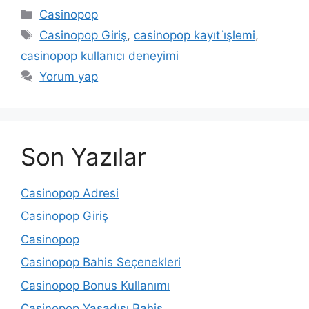
Kategoriler
Casinopop
Etiketler
Casinopop Giriş
,
casinopop kayıt i̇şlemi
,
casinopop kullanıcı deneyimi
Yorum yap
Son Yazılar
Casinopop Adresi
Casinopop Giriş
Casinopop
Casinopop Bahis Seçenekleri
Casinopop Bonus Kullanımı
Casinopop Yasadışı Bahis