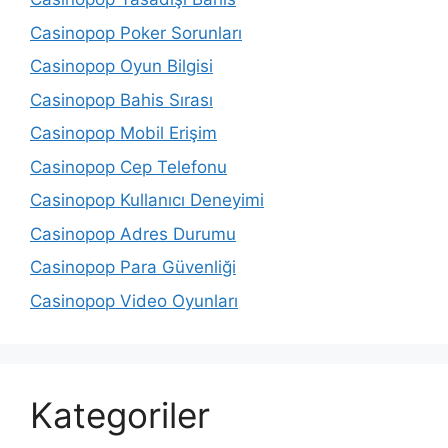
Casinopop Poker Sorunları
Casinopop Oyun Bilgisi
Casinopop Bahis Sırası
Casinopop Mobil Erişim
Casinopop Cep Telefonu
Casinopop Kullanıcı Deneyimi
Casinopop Adres Durumu
Casinopop Para Güvenliği
Casinopop Video Oyunları
Kategoriler