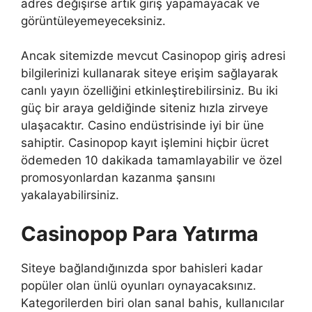
adres değişirse artık giriş yapamayacak ve
görüntüleyemeyeceksiniz.
Ancak sitemizde mevcut Casinopop giriş adresi
bilgilerinizi kullanarak siteye erişim sağlayarak
canlı yayın özelliğini etkinleştirebilirsiniz. Bu iki
güç bir araya geldiğinde siteniz hızla zirveye
ulaşacaktır. Casino endüstrisinde iyi bir üne
sahiptir. Casinopop kayıt işlemini hiçbir ücret
ödemeden 10 dakikada tamamlayabilir ve özel
promosyonlardan kazanma şansını
yakalayabilirsiniz.
Casinopop Para Yatırma
Siteye bağlandığınızda spor bahisleri kadar
popüler olan ünlü oyunları oynayacaksınız.
Kategorilerden biri olan sanal bahis, kullanıcılar