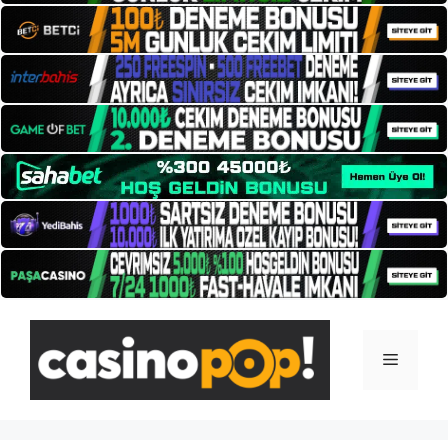
İçeriğe
atla
Menü