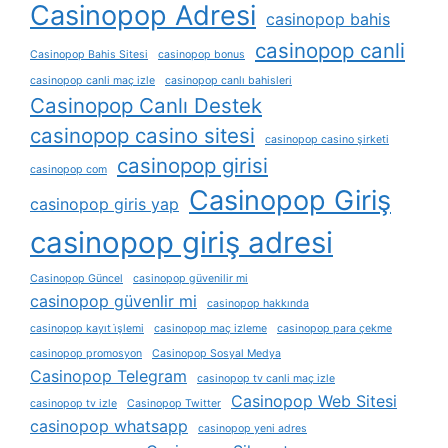
Casinopop Adresi
casinopop bahis
casinopop canli
Casinopop Bahis Sitesi
casinopop bonus
casinopop canli maç izle
casinopop canlı bahisleri
Casinopop Canlı Destek
casinopop casino sitesi
casinopop casino şirketi
casinopop girisi
casinopop com
Casinopop Giriş
casinopop giris yap
casinopop giriş adresi
Casinopop Güncel
casinopop güvenilir mi
casinopop güvenlir mi
casinopop hakkında
casinopop kayıt i̇şlemi
casinopop maç izleme
casinopop para çekme
casinopop promosyon
Casinopop Sosyal Medya
Casinopop Telegram
casinopop tv canli maç izle
Casinopop Web Sitesi
casinopop tv izle
Casinopop Twitter
casinopop whatsapp
casinopop yeni adres