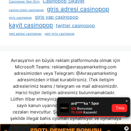
Casinopop Şikayet
Casinopop Yeni Giriş
giris adresi casinopop
casino sitesi casinopop
giris yap casinopop
giris casinopop
kayit casinopop
twitter casinopop
yeni adresi casinopop
yeni giris casinopop
Avrasya'nın en büyük reklam platformunda olmak için
Microsoft Teams:
reklam@avrasyamarketing.com
adresimizden veya Telegram: @Avrasyamarketing
adresimizden irtibat kurabilirsiniz. (Tek iletişim
adreslerimiz teams / telegram ve mail adresimizdir.
Harici hiçbir iletişim adresimiz bulunmamaktadır.
Lütfen itibar etmeyiniz.) Türkiye yasalarına göre 7258
sayılı kanun uyarınca yasa dışı bahis oynamanın
cezaları mevcuttur. Şu an bulunduğunuz site hiç bir
şekilde illegal bahis oyunları oynatmıyor ve oynamaya
aracı olmuyordur.
cazino
|
parafbet
|
münihbahis
|
×