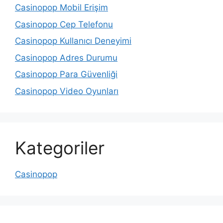
Casinopop Mobil Erişim
Casinopop Cep Telefonu
Casinopop Kullanıcı Deneyimi
Casinopop Adres Durumu
Casinopop Para Güvenliği
Casinopop Video Oyunları
Kategoriler
Casinopop