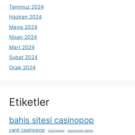
Temmuz 2024
Haziran 2024
Mayıs 2024
Nisan 2024
Mart 2024
Şubat 2024
Ocak 2024
Etiketler
bahis sitesi casinopop
canli casinopop
Casinopop
casinopop adres