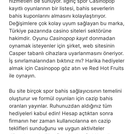
hizmetleri de sunuyor. İlginç spor Casinopop
kayıtlı oyunlarının bir listesi, bahis severlerin
bahis kuponlarını almasını kolaylaştırıyor.
Değişimlere çok kolay uyum sağlayan bu marka,
Türkiye pazarında casino siteleri sektörüne
hakimdir. Oyunu
Casinopop kayıt
donmadan
oynamak isteyenler için şirket, web sitesinin
Casper tabanlı cihazlara uyarlanmasını öneriyor.
İş sınırlamalarından bıktınız mı? Harika hediyeler
almak için Casinopop göz atın ve Red Hot Fruits
ile oynayın.
Bu site birçok spor bahis sağlayıcısının temelini
oluşturur ve formül oyunları için cazip bahis
oranları yayınlar. Ruhunuzdan aldığınız tüm
hediyeleri kabul edin! Hesap açtıktan sonra
firmanın her zaman kullanıcılarına en cazip
teklifleri sunduğunu ve uygun aktiviteler