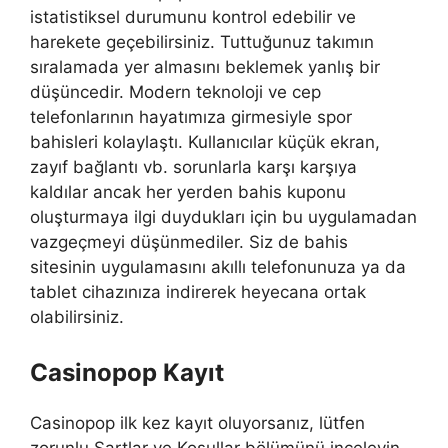
istatistiksel durumunu kontrol edebilir ve
harekete geçebilirsiniz. Tuttuğunuz takımın
sıralamada yer almasını beklemek yanlış bir
düşüncedir. Modern teknoloji ve cep
telefonlarının hayatımıza girmesiyle spor
bahisleri kolaylaştı. Kullanıcılar küçük ekran,
zayıf bağlantı vb. sorunlarla karşı karşıya
kaldılar ancak her yerden bahis kuponu
oluşturmaya ilgi duydukları için bu uygulamadan
vazgeçmeyi düşünmediler. Siz de bahis
sitesinin uygulamasını akıllı telefonunuza ya da
tablet cihazınıza indirerek heyecana ortak
olabilirsiniz.
Casinopop Kayıt
Casinopop ilk kez kayıt oluyorsanız, lütfen