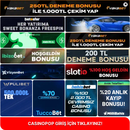
×
CASINOPOP GİRİŞ İÇİN TIKLAYINIZ!