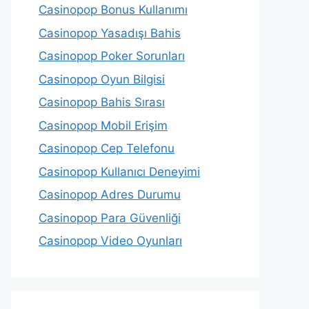
Casinopop Bonus Kullanımı
Casinopop Yasadışı Bahis
Casinopop Poker Sorunları
Casinopop Oyun Bilgisi
Casinopop Bahis Sırası
Casinopop Mobil Erişim
Casinopop Cep Telefonu
Casinopop Kullanıcı Deneyimi
Casinopop Adres Durumu
Casinopop Para Güvenliği
Casinopop Video Oyunları