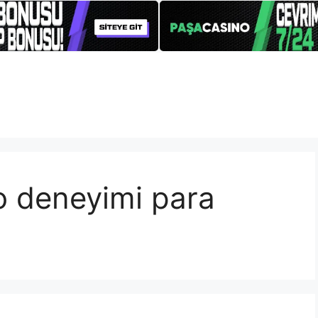
o deneyimi para