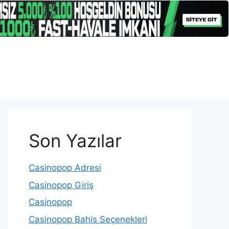
Son Yazılar
Casinopop Adresi
Casinopop Giriş
Casinopop
Casinopop Bahis Seçenekleri