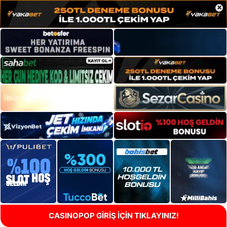
×
CASINOPOP GİRİŞ İÇİN TIKLAYINIZ!