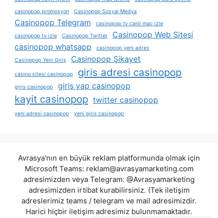
casinopop promosyon
Casinopop Sosyal Medya
Casinopop Telegram
casinopop tv canli maç izle
Casinopop Web Sitesi
casinopop tv izle
Casinopop Twitter
casinopop whatsapp
casinopop yeni adres
Casinopop Şikayet
Casinopop Yeni Giriş
giris adresi casinopop
casino sitesi casinopop
giris yap casinopop
giris casinopop
kayit casinopop
twitter casinopop
yeni adresi casinopop
yeni giris casinopop
Avrasya'nın en büyük reklam platformunda olmak için
Microsoft Teams:
reklam@avrasyamarketing.com
adresimizden veya Telegram: @Avrasyamarketing
adresimizden irtibat kurabilirsiniz. (Tek iletişim
adreslerimiz teams / telegram ve mail adresimizdir.
Harici hiçbir iletişim adresimiz bulunmamaktadır.