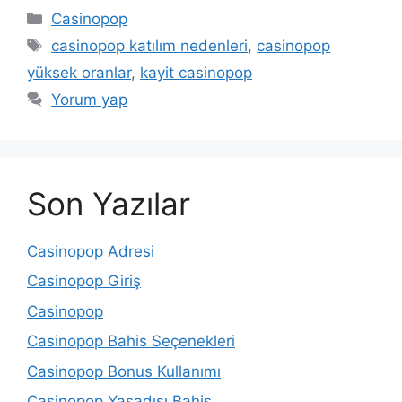
Kategoriler
Casinopop
Etiketler
casinopop katılım nedenleri
,
casinopop
yüksek oranlar
,
kayit casinopop
Yorum yap
Son Yazılar
Casinopop Adresi
Casinopop Giriş
Casinopop
Casinopop Bahis Seçenekleri
Casinopop Bonus Kullanımı
Casinopop Yasadışı Bahis