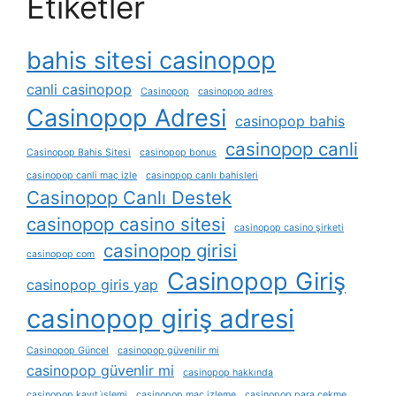
Etiketler
bahis sitesi casinopop
canli casinopop
Casinopop
casinopop adres
Casinopop Adresi
casinopop bahis
casinopop canli
Casinopop Bahis Sitesi
casinopop bonus
casinopop canli maç izle
casinopop canlı bahisleri
Casinopop Canlı Destek
casinopop casino sitesi
casinopop casino şirketi
casinopop girisi
casinopop com
Casinopop Giriş
casinopop giris yap
casinopop giriş adresi
Casinopop Güncel
casinopop güvenilir mi
casinopop güvenlir mi
casinopop hakkında
casinopop kayıt i̇şlemi
casinopop maç izleme
casinopop para çekme