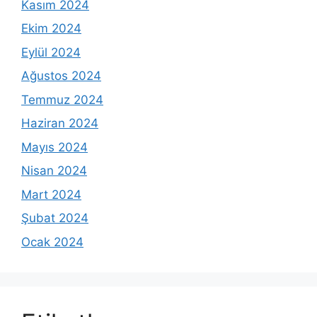
Kasım 2024
Ekim 2024
Eylül 2024
Ağustos 2024
Temmuz 2024
Haziran 2024
Mayıs 2024
Nisan 2024
Mart 2024
Şubat 2024
Ocak 2024