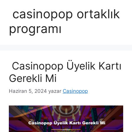
casinopop ortaklık
programı
Casinopop Üyelik Kartı
Gerekli Mi
Haziran 5, 2024
yazar
Casinopop