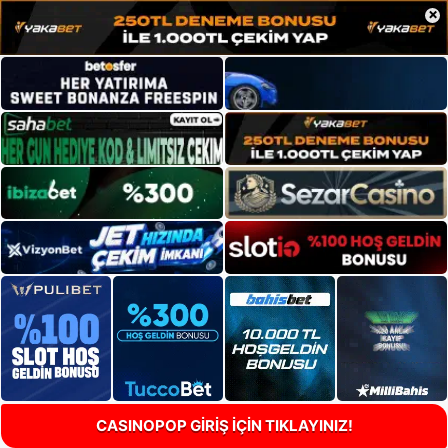
×
CASINOPOP GİRİŞ İÇİN TIKLAYINIZ!