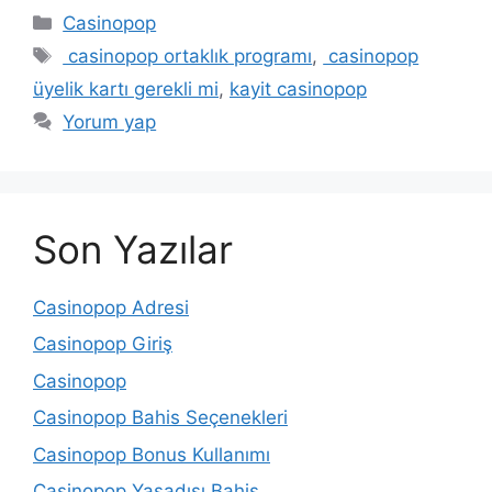
Kategoriler
Casinopop
Etiketler
casinopop ortaklık programı
,
casinopop
üyelik kartı gerekli mi
,
kayit casinopop
Yorum yap
Son Yazılar
Casinopop Adresi
Casinopop Giriş
Casinopop
Casinopop Bahis Seçenekleri
Casinopop Bonus Kullanımı
Casinopop Yasadışı Bahis