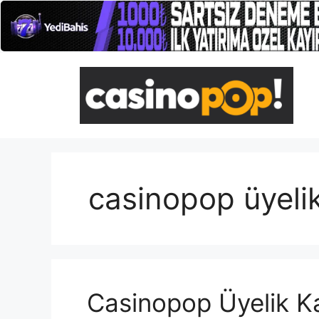
İçeriğe
atla
casinopop üyelik 
Casinopop Üyelik Kar