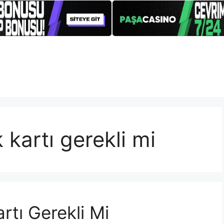
kartı gerekli mi
tı Gerekli Mi