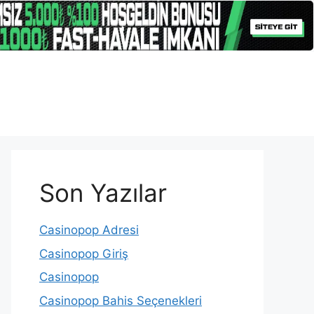
Son Yazılar
Casinopop Adresi
Casinopop Giriş
Casinopop
Casinopop Bahis Seçenekleri