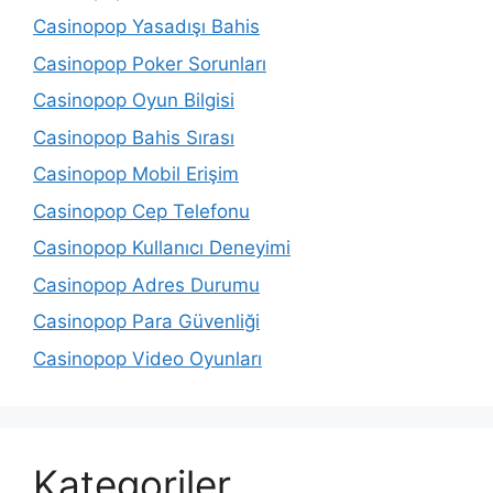
Casinopop Yasadışı Bahis
Casinopop Poker Sorunları
Casinopop Oyun Bilgisi
Casinopop Bahis Sırası
Casinopop Mobil Erişim
Casinopop Cep Telefonu
Casinopop Kullanıcı Deneyimi
Casinopop Adres Durumu
Casinopop Para Güvenliği
Casinopop Video Oyunları
Kategoriler