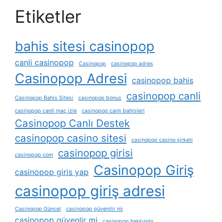
Etiketler
bahis sitesi casinopop
canli casinopop
Casinopop
casinopop adres
Casinopop Adresi
casinopop bahis
casinopop canli
Casinopop Bahis Sitesi
casinopop bonus
casinopop canli maç izle
casinopop canlı bahisleri
Casinopop Canlı Destek
casinopop casino sitesi
casinopop casino şirketi
casinopop girisi
casinopop com
Casinopop Giriş
casinopop giris yap
casinopop giriş adresi
Casinopop Güncel
casinopop güvenilir mi
casinopop güvenlir mi
casinopop hakkında