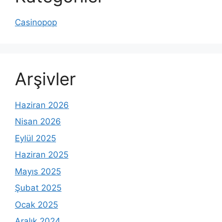
Casinopop
Arşivler
Haziran 2026
Nisan 2026
Eylül 2025
Haziran 2025
Mayıs 2025
Şubat 2025
Ocak 2025
Aralık 2024