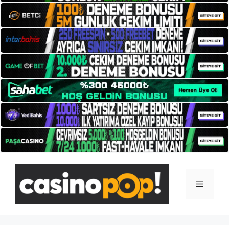
İçeriğe
atla
Menü