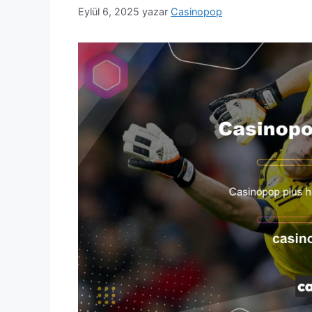
Eylül 6, 2025
yazar
Casinopop