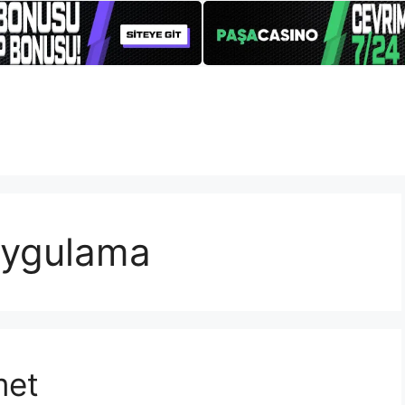
uygulama
met