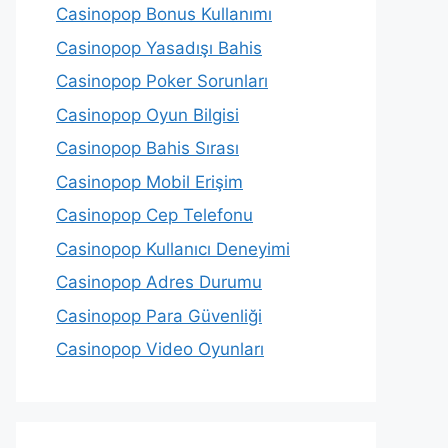
Casinopop Bonus Kullanımı
Casinopop Yasadışı Bahis
Casinopop Poker Sorunları
Casinopop Oyun Bilgisi
Casinopop Bahis Sırası
Casinopop Mobil Erişim
Casinopop Cep Telefonu
Casinopop Kullanıcı Deneyimi
Casinopop Adres Durumu
Casinopop Para Güvenliği
Casinopop Video Oyunları