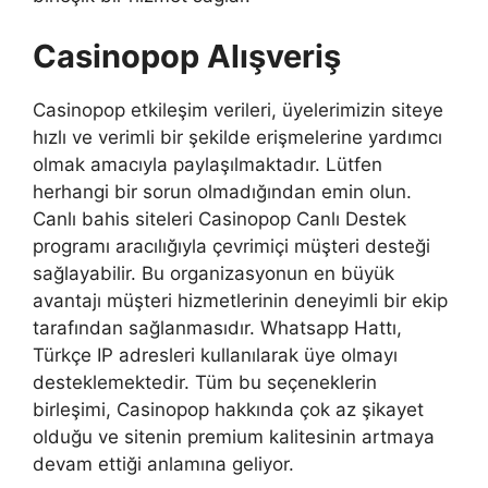
Casinopop Alışveriş
Casinopop etkileşim verileri, üyelerimizin siteye
hızlı ve verimli bir şekilde erişmelerine yardımcı
olmak amacıyla paylaşılmaktadır. Lütfen
herhangi bir sorun olmadığından emin olun.
Canlı bahis siteleri Casinopop Canlı Destek
programı aracılığıyla çevrimiçi müşteri desteği
sağlayabilir. Bu organizasyonun en büyük
avantajı müşteri hizmetlerinin deneyimli bir ekip
tarafından sağlanmasıdır. Whatsapp Hattı,
Türkçe IP adresleri kullanılarak üye olmayı
desteklemektedir. Tüm bu seçeneklerin
birleşimi, Casinopop hakkında çok az şikayet
olduğu ve sitenin premium kalitesinin artmaya
devam ettiği anlamına geliyor.