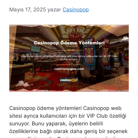
Mayıs 17, 2025
yazar
Casinopop
Casinopop ödeme yöntemleri Casinopop web
sitesi ayrıca kullanıcıları için bir VIP Club özelliği
sunuyor. Bunu yaparak, üyelerin belirli
özelliklerine bağlı olarak daha geniş bir seçenek