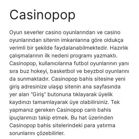
Casinopop
Oyun severler casino oyunlarından ve casino
oyunlarından sitenin imkanlarına göre oldukça
verimli bir şekilde faydalanabilmektedir. Hazırlık
çalışmalarının ilk nedeni programı yazmaktı.
Casinopop, kullanıcılarına futbol oyunlarının yanı
sıra buz hokeyi, basketbol ve beyzbol oyunlarını
da sunmaktadır. Casinopop bahis sitesine yeni
giriş adresinize ulaşıp sitenin ana sayfasında
yer alan “Giriş” butonuna tıklayarak üyelik
kaydınızı tamamlayarak üye olabilirsiniz. Tek
yapmanız gereken Casinopop canlı bahis
ipuçlarımızı takip etmek. Bu hat üzerinden
Casinopop bahis sitelerindeki para yatırma
sorunlarını çözebilirler.