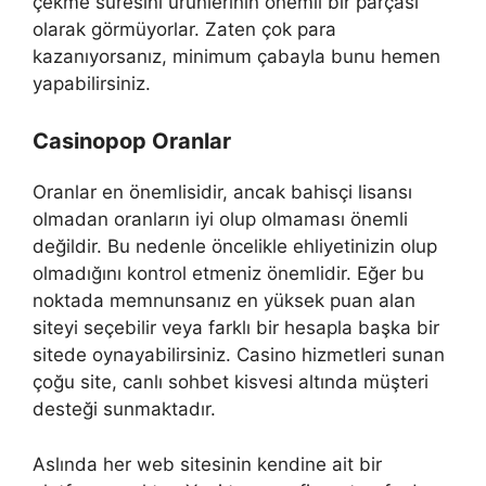
çekme süresini ürünlerinin önemli bir parçası
olarak görmüyorlar. Zaten çok para
kazanıyorsanız, minimum çabayla bunu hemen
yapabilirsiniz.
Casinopop Oranlar
Oranlar en önemlisidir, ancak bahisçi lisansı
olmadan oranların iyi olup olmaması önemli
değildir. Bu nedenle öncelikle ehliyetinizin olup
olmadığını kontrol etmeniz önemlidir. Eğer bu
noktada memnunsanız en yüksek puan alan
siteyi seçebilir veya farklı bir hesapla başka bir
sitede oynayabilirsiniz. Casino hizmetleri sunan
çoğu site, canlı sohbet kisvesi altında müşteri
desteği sunmaktadır.
Aslında her web sitesinin kendine ait bir