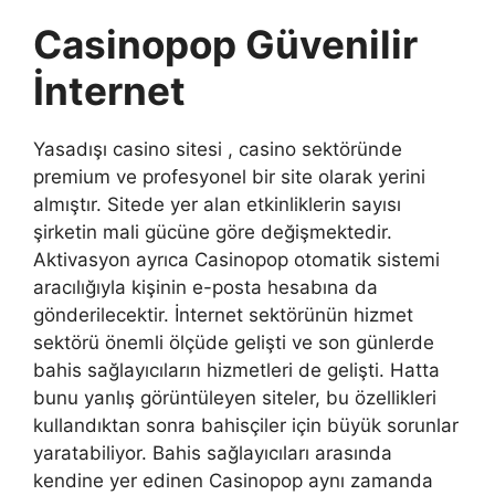
Casinopop Güvenilir
İnternet
Yasadışı casino sitesi , casino sektöründe
premium ve profesyonel bir site olarak yerini
almıştır. Sitede yer alan etkinliklerin sayısı
şirketin mali gücüne göre değişmektedir.
Aktivasyon ayrıca Casinopop otomatik sistemi
aracılığıyla kişinin e-posta hesabına da
gönderilecektir. İnternet sektörünün hizmet
sektörü önemli ölçüde gelişti ve son günlerde
bahis sağlayıcıların hizmetleri de gelişti. Hatta
bunu yanlış görüntüleyen siteler, bu özellikleri
kullandıktan sonra bahisçiler için büyük sorunlar
yaratabiliyor. Bahis sağlayıcıları arasında
kendine yer edinen Casinopop aynı zamanda