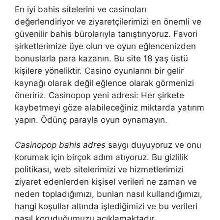
En iyi bahis sitelerini ve casinoları
değerlendiriyor ve ziyaretçilerimizi en önemli ve
güvenilir bahis bürolarıyla tanıştırıyoruz. Favori
şirketlerimize üye olun ve oyun eğlencenizden
bonuslarla para kazanın. Bu site 18 yaş üstü
kişilere yöneliktir. Casino oyunlarını bir gelir
kaynağı olarak değil eğlence olarak görmenizi
öneririz. Casinopop yeni adresi: Her şirkete
kaybetmeyi göze alabileceğiniz miktarda yatırım
yapın. Ödünç parayla oyun oynamayın.
Casinopop bahis adres
saygı duyuyoruz ve onu
korumak için birçok adım atıyoruz. Bu gizlilik
politikası, web sitelerimizi ve hizmetlerimizi
ziyaret edenlerden kişisel verileri ne zaman ve
neden topladığımızı, bunları nasıl kullandığımızı,
hangi koşullar altında işlediğimizi ve bu verileri
nasıl koruduğumuzu açıklamaktadır.