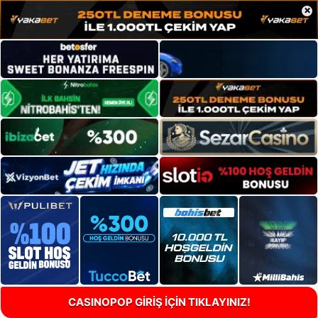
×
CASINOPOP GİRİŞ İÇİN TIKLAYINIZ!