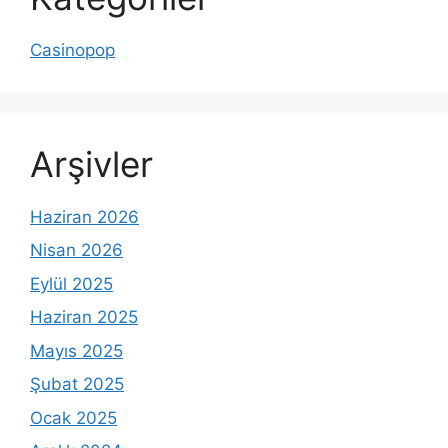
Casinopop
Arşivler
Haziran 2026
Nisan 2026
Eylül 2025
Haziran 2025
Mayıs 2025
Şubat 2025
Ocak 2025