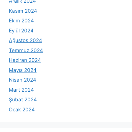
Aralık 2024
Kasım 2024
Ekim 2024
Eylül 2024
Ağustos 2024
Temmuz 2024
Haziran 2024
Mayıs 2024
Nisan 2024
Mart 2024
Şubat 2024
Ocak 2024