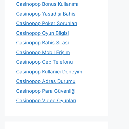
Casinopop Bonus Kullanımı
Casinopop Yasadışı Bahis
Casinopop Poker Sorunları
Casinopop Oyun Bilgisi
Casinopop Bahis Sırası
Casinopop Mobil Erişim
Casinopop Cep Telefonu
Casinopop Kullanıcı Deneyimi
Casinopop Adres Durumu
Casinopop Para Güvenliği
Casinopop Video Oyunları