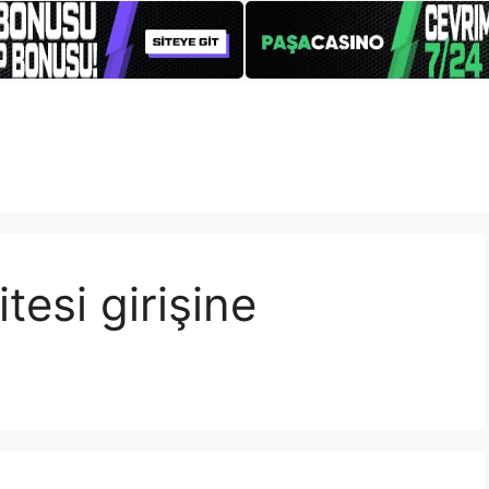
esi girişine