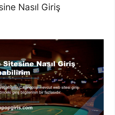
ne Nasıl Giriş