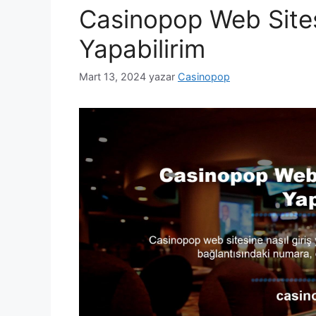
Casinopop Web Sitesi
Yapabilirim
Mart 13, 2024
yazar
Casinopop