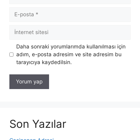
E-
posta
İnternet
sitesi
Daha sonraki yorumlarımda kullanılması için
adım, e-posta adresim ve site adresim bu
tarayıcıya kaydedilsin.
Son Yazılar