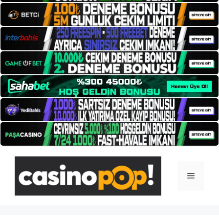
İçeriğe
atla
Menü