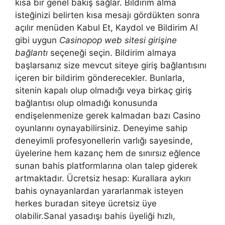
kısa bir genel bakış sağlar. Bildirim alma
isteğinizi belirten kısa mesajı gördükten sonra
açılır menüden Kabul Et, Kaydol ve Bildirim Al
gibi uygun
Casinopop web sitesi girişine
bağlantı
seçeneği seçin. Bildirim almaya
başlarsanız size mevcut siteye giriş bağlantısını
içeren bir bildirim gönderecekler. Bunlarla,
sitenin kapalı olup olmadığı veya birkaç giriş
bağlantısı olup olmadığı konusunda
endişelenmenize gerek kalmadan bazı Casino
oyunlarını oynayabilirsiniz. Deneyime sahip
deneyimli profesyonellerin varlığı sayesinde,
üyelerine hem kazanç hem de sınırsız eğlence
sunan bahis platformlarına olan talep giderek
artmaktadır. Ücretsiz hesap: Kurallara aykırı
bahis oynayanlardan yararlanmak isteyen
herkes buradan siteye ücretsiz üye
olabilir.Sanal yasadışı bahis üyeliği hızlı,