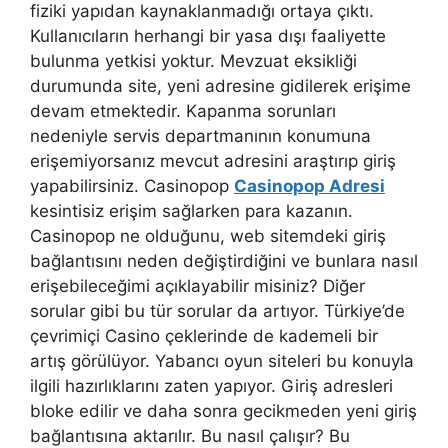
fiziki yapıdan kaynaklanmadığı ortaya çıktı.
Kullanıcıların herhangi bir yasa dışı faaliyette
bulunma yetkisi yoktur. Mevzuat eksikliği
durumunda site, yeni adresine gidilerek erişime
devam etmektedir. Kapanma sorunları
nedeniyle servis departmanının konumuna
erişemiyorsanız mevcut adresini araştırıp giriş
yapabilirsiniz. Casinopop
Casinopop Adresi
kesintisiz erişim sağlarken para kazanın.
Casinopop ne olduğunu, web sitemdeki giriş
bağlantısını neden değiştirdiğini ve bunlara nasıl
erişebileceğimi açıklayabilir misiniz? Diğer
sorular gibi bu tür sorular da artıyor. Türkiye’de
çevrimiçi Casino çeklerinde de kademeli bir
artış görülüyor. Yabancı oyun siteleri bu konuyla
ilgili hazırlıklarını zaten yapıyor. Giriş adresleri
bloke edilir ve daha sonra gecikmeden yeni giriş
bağlantısına aktarılır. Bu nasıl çalışır? Bu