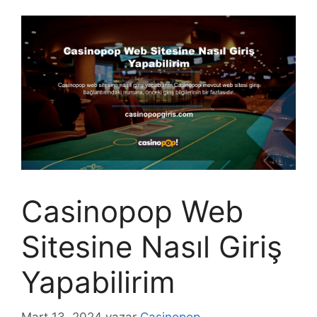
Casinopop Web
Sitesine Nasıl Giriş
Yapabilirim
Mart 13, 2024
yazar
Casinopop