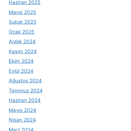
Haziran 2025
Mayıs 2025
Şubat 2025
Ocak 2025
Aralık 2024
Kasım 2024
Ekim 2024
Eylül 2024
Ağustos 2024
Temmuz 2024
Haziran 2024
Mayıs 2024
Nisan 2024
Mart 2024