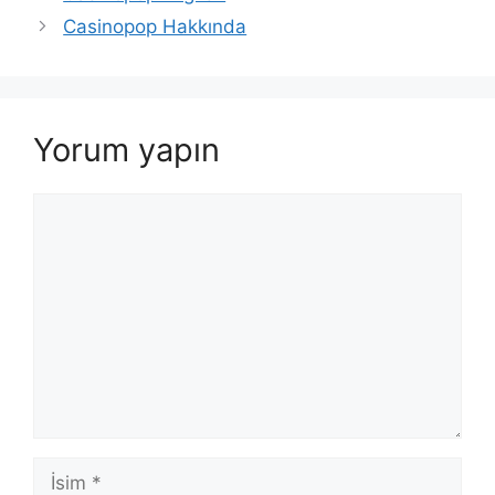
Casinopop Hakkında
Yorum yapın
Yorum
İsim