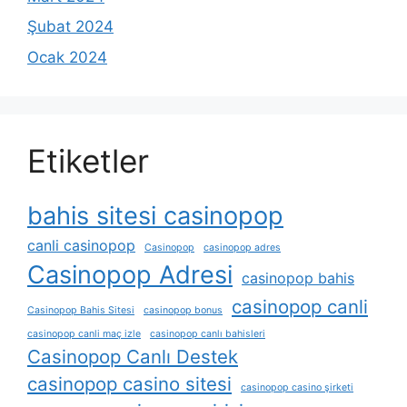
Şubat 2024
Ocak 2024
Etiketler
bahis sitesi casinopop
canli casinopop
Casinopop
casinopop adres
Casinopop Adresi
casinopop bahis
casinopop canli
Casinopop Bahis Sitesi
casinopop bonus
casinopop canli maç izle
casinopop canlı bahisleri
Casinopop Canlı Destek
casinopop casino sitesi
casinopop casino şirketi