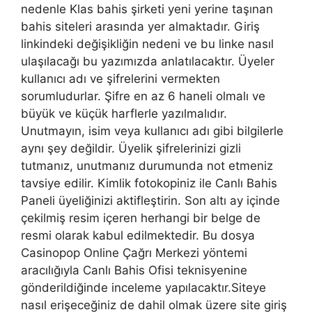
nedenle Klas bahis şirketi yeni yerine taşınan
bahis siteleri arasında yer almaktadır. Giriş
linkindeki değişikliğin nedeni ve bu linke nasıl
ulaşılacağı bu yazımızda anlatılacaktır. Üyeler
kullanıcı adı ve şifrelerini vermekten
sorumludurlar. Şifre en az 6 haneli olmalı ve
büyük ve küçük harflerle yazılmalıdır.
Unutmayın, isim veya kullanıcı adı gibi bilgilerle
aynı şey değildir. Üyelik şifrelerinizi gizli
tutmanız, unutmanız durumunda not etmeniz
tavsiye edilir. Kimlik fotokopiniz ile Canlı Bahis
Paneli üyeliğinizi aktifleştirin. Son altı ay içinde
çekilmiş resim içeren herhangi bir belge de
resmi olarak kabul edilmektedir. Bu dosya
Casinopop Online Çağrı Merkezi yöntemi
aracılığıyla Canlı Bahis Ofisi teknisyenine
gönderildiğinde inceleme yapılacaktır.Siteye
nasıl erişeceğiniz de dahil olmak üzere site giriş