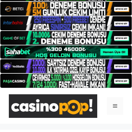
İçeriğe
atla
Menü