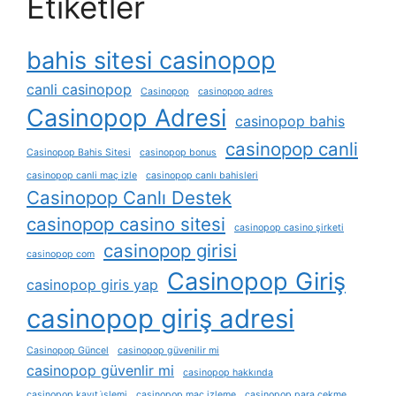
Etiketler
bahis sitesi casinopop
canli casinopop
Casinopop
casinopop adres
Casinopop Adresi
casinopop bahis
casinopop canli
Casinopop Bahis Sitesi
casinopop bonus
casinopop canli maç izle
casinopop canlı bahisleri
Casinopop Canlı Destek
casinopop casino sitesi
casinopop casino şirketi
casinopop girisi
casinopop com
Casinopop Giriş
casinopop giris yap
casinopop giriş adresi
Casinopop Güncel
casinopop güvenilir mi
casinopop güvenlir mi
casinopop hakkında
casinopop kayıt i̇şlemi
casinopop maç izleme
casinopop para çekme