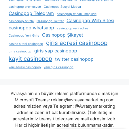
casinopop promosyon
Casinopop Sosyal Medya
Casinopop Telegram
casinopop tv canli maç izle
Casinopop Web Sitesi
casinopop tv izle
Casinopop Twitter
casinopop whatsapp
casinopop yeni adres
Casinopop Şikayet
Casinopop Yeni Giriş
giris adresi casinopop
casino sitesi casinopop
giris yap casinopop
giris casinopop
kayit casinopop
twitter casinopop
yeni adresi casinopop
yeni giris casinopop
Avrasya'nın en büyük reklam platformunda olmak için
Microsoft Teams:
reklam@avrasyamarketing.com
adresimizden veya Telegram: @Avrasyamarketing
adresimizden irtibat kurabilirsiniz. (Tek iletişim
adreslerimiz teams / telegram ve mail adresimizdir.
Harici hiçbir iletişim adresimiz bulunmamaktadır.