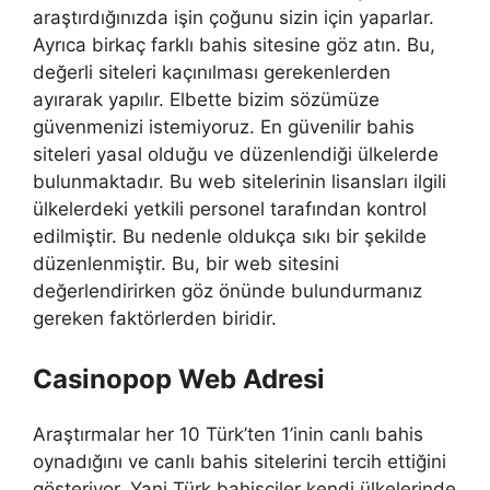
araştırdığınızda işin çoğunu sizin için yaparlar.
Ayrıca birkaç farklı bahis sitesine göz atın. Bu,
değerli siteleri kaçınılması gerekenlerden
ayırarak yapılır. Elbette bizim sözümüze
güvenmenizi istemiyoruz. En güvenilir bahis
siteleri yasal olduğu ve düzenlendiği ülkelerde
bulunmaktadır. Bu web sitelerinin lisansları ilgili
ülkelerdeki yetkili personel tarafından kontrol
edilmiştir. Bu nedenle oldukça sıkı bir şekilde
düzenlenmiştir. Bu, bir web sitesini
değerlendirirken göz önünde bulundurmanız
gereken faktörlerden biridir.
Casinopop Web Adresi
Araştırmalar her 10 Türk’ten 1’inin canlı bahis
oynadığını ve canlı bahis sitelerini tercih ettiğini
gösteriyor. Yani Türk bahisçiler kendi ülkelerinde