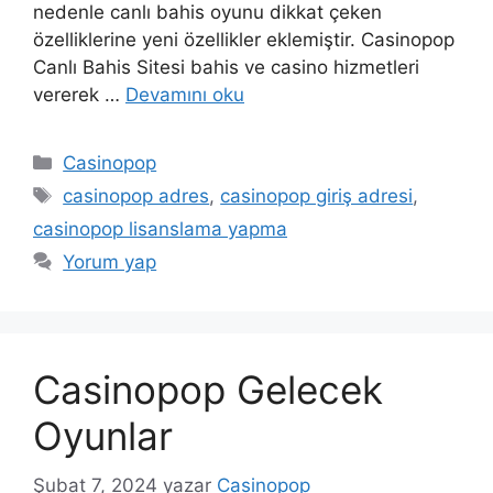
nedenle canlı bahis oyunu dikkat çeken
özelliklerine yeni özellikler eklemiştir. Casinopop
Canlı Bahis Sitesi bahis ve casino hizmetleri
vererek …
Devamını oku
Kategoriler
Casinopop
Etiketler
casinopop adres
,
casinopop giriş adresi
,
casinopop lisanslama yapma
Yorum yap
Casinopop Gelecek
Oyunlar
Şubat 7, 2024
yazar
Casinopop