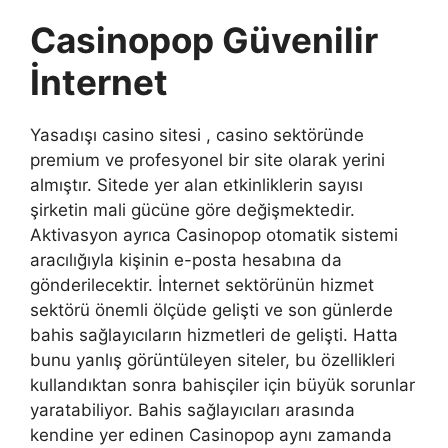
Casinopop Güvenilir
İnternet
Yasadışı casino sitesi , casino sektöründe
premium ve profesyonel bir site olarak yerini
almıştır. Sitede yer alan etkinliklerin sayısı
şirketin mali gücüne göre değişmektedir.
Aktivasyon ayrıca Casinopop otomatik sistemi
aracılığıyla kişinin e-posta hesabına da
gönderilecektir. İnternet sektörünün hizmet
sektörü önemli ölçüde gelişti ve son günlerde
bahis sağlayıcıların hizmetleri de gelişti. Hatta
bunu yanlış görüntüleyen siteler, bu özellikleri
kullandıktan sonra bahisçiler için büyük sorunlar
yaratabiliyor. Bahis sağlayıcıları arasında
kendine yer edinen Casinopop aynı zamanda