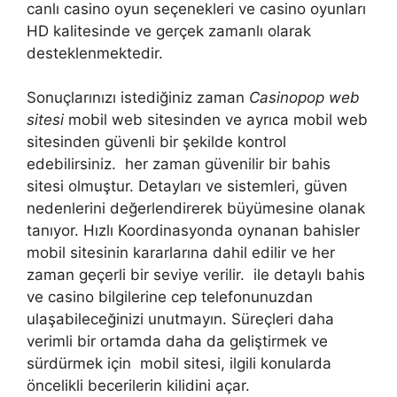
canlı casino oyun seçenekleri ve casino oyunları
HD kalitesinde ve gerçek zamanlı olarak
desteklenmektedir.
Sonuçlarınızı istediğiniz zaman
Casinopop web
sitesi
mobil web sitesinden ve ayrıca mobil web
sitesinden güvenli bir şekilde kontrol
edebilirsiniz. her zaman güvenilir bir bahis
sitesi olmuştur. Detayları ve sistemleri, güven
nedenlerini değerlendirerek büyümesine olanak
tanıyor. Hızlı Koordinasyonda oynanan bahisler
mobil sitesinin kararlarına dahil edilir ve her
zaman geçerli bir seviye verilir. ile detaylı bahis
ve casino bilgilerine cep telefonunuzdan
ulaşabileceğinizi unutmayın. Süreçleri daha
verimli bir ortamda daha da geliştirmek ve
sürdürmek için mobil sitesi, ilgili konularda
öncelikli becerilerin kilidini açar.