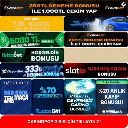
×
CASINOPOP GİRİŞ İÇİN TIKLAYINIZ!