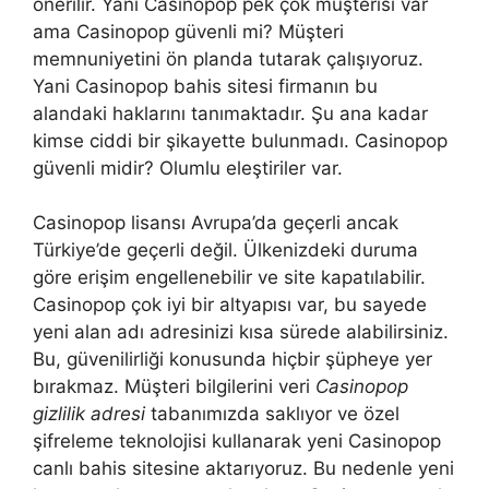
önerilir. Yani Casinopop pek çok müşterisi var
ama Casinopop güvenli mi? Müşteri
memnuniyetini ön planda tutarak çalışıyoruz.
Yani Casinopop bahis sitesi firmanın bu
alandaki haklarını tanımaktadır. Şu ana kadar
kimse ciddi bir şikayette bulunmadı. Casinopop
güvenli midir? Olumlu eleştiriler var.
Casinopop lisansı Avrupa’da geçerli ancak
Türkiye’de geçerli değil. Ülkenizdeki duruma
göre erişim engellenebilir ve site kapatılabilir.
Casinopop çok iyi bir altyapısı var, bu sayede
yeni alan adı adresinizi kısa sürede alabilirsiniz.
Bu, güvenilirliği konusunda hiçbir şüpheye yer
bırakmaz. Müşteri bilgilerini veri
Casinopop
gizlilik adresi
tabanımızda saklıyor ve özel
şifreleme teknolojisi kullanarak yeni Casinopop
canlı bahis sitesine aktarıyoruz. Bu nedenle yeni