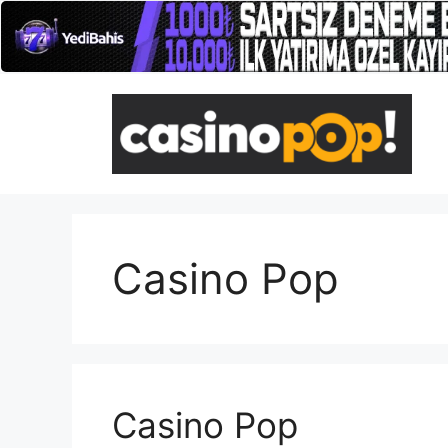
İçeriğe
atla
Casino Pop
Casino Pop