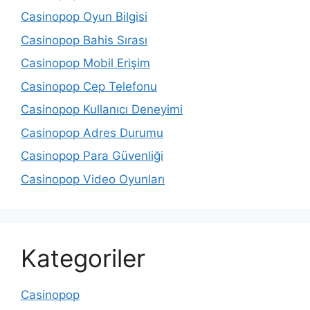
Casinopop Oyun Bilgisi
Casinopop Bahis Sırası
Casinopop Mobil Erişim
Casinopop Cep Telefonu
Casinopop Kullanıcı Deneyimi
Casinopop Adres Durumu
Casinopop Para Güvenliği
Casinopop Video Oyunları
Kategoriler
Casinopop