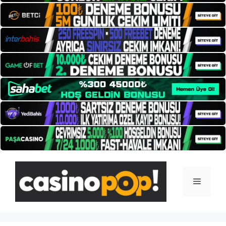
İçeriğe
atla
Menü