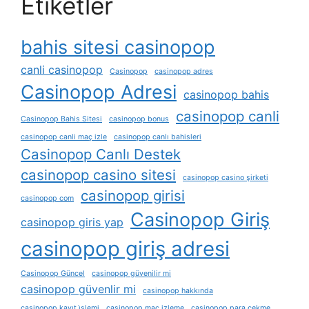
Etiketler
bahis sitesi casinopop
canli casinopop
Casinopop
casinopop adres
Casinopop Adresi
casinopop bahis
casinopop canli
Casinopop Bahis Sitesi
casinopop bonus
casinopop canli maç izle
casinopop canlı bahisleri
Casinopop Canlı Destek
casinopop casino sitesi
casinopop casino şirketi
casinopop girisi
casinopop com
Casinopop Giriş
casinopop giris yap
casinopop giriş adresi
Casinopop Güncel
casinopop güvenilir mi
casinopop güvenlir mi
casinopop hakkında
casinopop kayıt i̇şlemi
casinopop maç izleme
casinopop para çekme