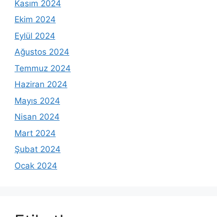
Kasım 2024
Ekim 2024
Eylül 2024
Ağustos 2024
Temmuz 2024
Haziran 2024
Mayıs 2024
Nisan 2024
Mart 2024
Şubat 2024
Ocak 2024