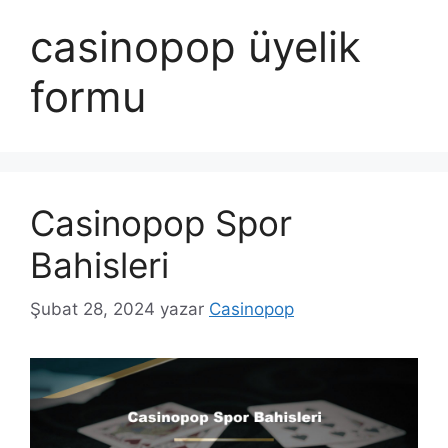
casinopop üyelik
formu
Casinopop Spor
Bahisleri
Şubat 28, 2024
yazar
Casinopop