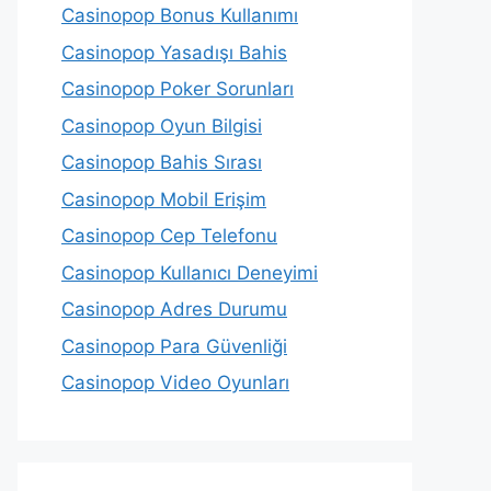
Casinopop Bonus Kullanımı
Casinopop Yasadışı Bahis
Casinopop Poker Sorunları
Casinopop Oyun Bilgisi
Casinopop Bahis Sırası
Casinopop Mobil Erişim
Casinopop Cep Telefonu
Casinopop Kullanıcı Deneyimi
Casinopop Adres Durumu
Casinopop Para Güvenliği
Casinopop Video Oyunları