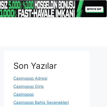
Son Yazılar
Casinopop Adresi
Casinopop Giriş
Casinopop
Casinopop Bahis Seçenekleri