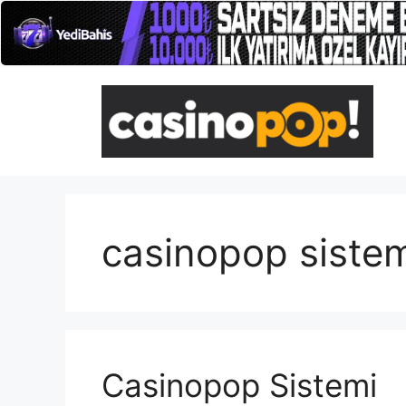
İçeriğe
atla
casinopop siste
Casinopop Sistemi