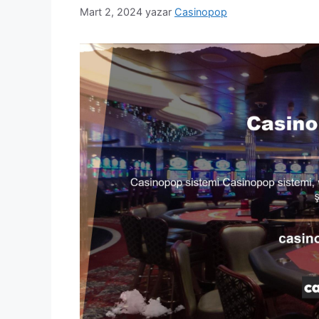
Mart 2, 2024
yazar
Casinopop