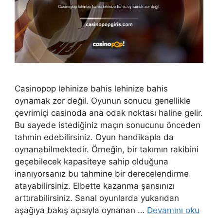
Casinopop lehinize bahis lehinize bahis
oynamak zor değil. Oyunun sonucu genellikle
çevrimiçi casinoda ana odak noktası haline gelir.
Bu sayede istediğiniz maçın sonucunu önceden
tahmin edebilirsiniz. Oyun handikapla da
oynanabilmektedir. Örneğin, bir takımın rakibini
geçebilecek kapasiteye sahip olduğuna
inanıyorsanız bu tahmine bir derecelendirme
atayabilirsiniz. Elbette kazanma şansınızı
arttırabilirsiniz. Sanal oyunlarda yukarıdan
aşağıya bakış açısıyla oynanan …
Devamını oku