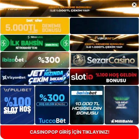
×
CASINOPOP GİRİŞ İÇİN TIKLAYINIZ!