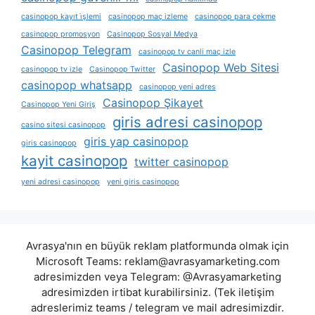
casinopop kayıt i̇şlemi
casinopop maç izleme
casinopop para çekme
casinopop promosyon
Casinopop Sosyal Medya
Casinopop Telegram
casinopop tv canli maç izle
Casinopop Web Sitesi
casinopop tv izle
Casinopop Twitter
casinopop whatsapp
casinopop yeni adres
Casinopop Şikayet
Casinopop Yeni Giriş
giris adresi casinopop
casino sitesi casinopop
giris yap casinopop
giris casinopop
kayit casinopop
twitter casinopop
yeni adresi casinopop
yeni giris casinopop
Avrasya'nın en büyük reklam platformunda olmak için
Microsoft Teams:
reklam@avrasyamarketing.com
adresimizden veya Telegram: @Avrasyamarketing
adresimizden irtibat kurabilirsiniz. (Tek iletişim
adreslerimiz teams / telegram ve mail adresimizdir.