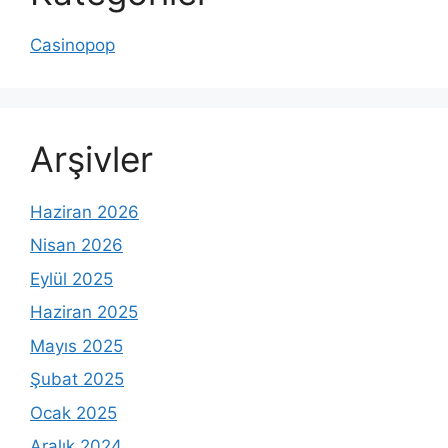
Casinopop
Arşivler
Haziran 2026
Nisan 2026
Eylül 2025
Haziran 2025
Mayıs 2025
Şubat 2025
Ocak 2025
Aralık 2024