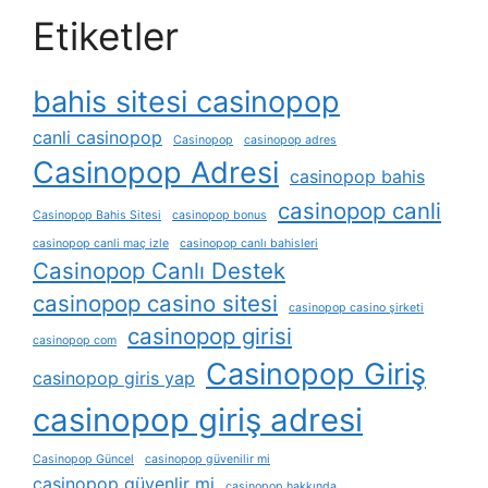
Etiketler
bahis sitesi casinopop
canli casinopop
Casinopop
casinopop adres
Casinopop Adresi
casinopop bahis
casinopop canli
Casinopop Bahis Sitesi
casinopop bonus
casinopop canli maç izle
casinopop canlı bahisleri
Casinopop Canlı Destek
casinopop casino sitesi
casinopop casino şirketi
casinopop girisi
casinopop com
Casinopop Giriş
casinopop giris yap
casinopop giriş adresi
Casinopop Güncel
casinopop güvenilir mi
casinopop güvenlir mi
casinopop hakkında