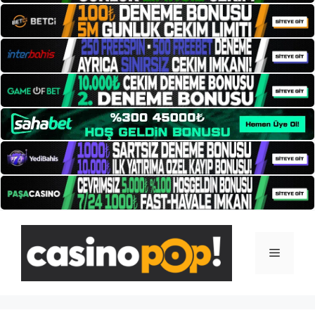
İçeriğe
atla
Menü