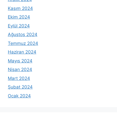
Kasım 2024
Ekim 2024
Eylül 2024
Ağustos 2024
Temmuz 2024
Haziran 2024
Mayıs 2024
Nisan 2024
Mart 2024
Şubat 2024
Ocak 2024