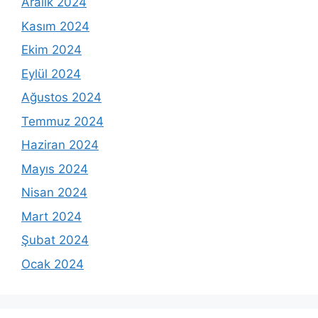
Aralık 2024
Kasım 2024
Ekim 2024
Eylül 2024
Ağustos 2024
Temmuz 2024
Haziran 2024
Mayıs 2024
Nisan 2024
Mart 2024
Şubat 2024
Ocak 2024