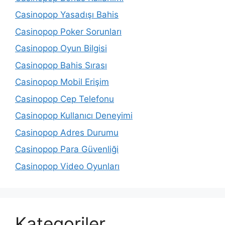
Casinopop Yasadışı Bahis
Casinopop Poker Sorunları
Casinopop Oyun Bilgisi
Casinopop Bahis Sırası
Casinopop Mobil Erişim
Casinopop Cep Telefonu
Casinopop Kullanıcı Deneyimi
Casinopop Adres Durumu
Casinopop Para Güvenliği
Casinopop Video Oyunları
Kategoriler