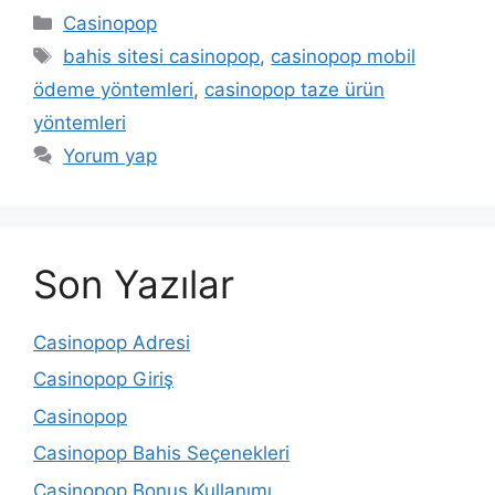
Kategoriler
Casinopop
Etiketler
bahis sitesi casinopop
,
casinopop mobil
ödeme yöntemleri
,
casinopop taze ürün
yöntemleri
Yorum yap
Son Yazılar
Casinopop Adresi
Casinopop Giriş
Casinopop
Casinopop Bahis Seçenekleri
Casinopop Bonus Kullanımı