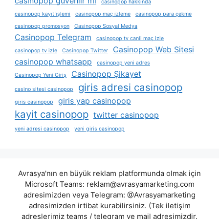
casinopop güvenlir mi
casinopop hakkında
casinopop kayıt i̇şlemi
casinopop maç izleme
casinopop para çekme
casinopop promosyon
Casinopop Sosyal Medya
Casinopop Telegram
casinopop tv canli maç izle
Casinopop Web Sitesi
casinopop tv izle
Casinopop Twitter
casinopop whatsapp
casinopop yeni adres
Casinopop Şikayet
Casinopop Yeni Giriş
giris adresi casinopop
casino sitesi casinopop
giris yap casinopop
giris casinopop
kayit casinopop
twitter casinopop
yeni adresi casinopop
yeni giris casinopop
Avrasya'nın en büyük reklam platformunda olmak için
Microsoft Teams:
reklam@avrasyamarketing.com
adresimizden veya Telegram: @Avrasyamarketing
adresimizden irtibat kurabilirsiniz. (Tek iletişim
adreslerimiz teams / telegram ve mail adresimizdir.