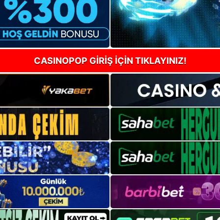
CASINOPOP GİRİŞ İÇİN TIKLAYINIZ!