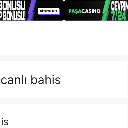
canlı bahis
is