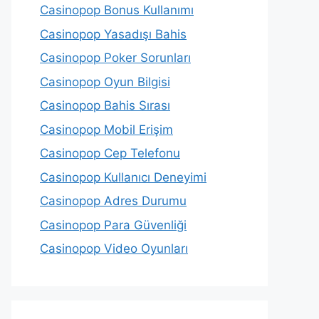
Casinopop Bonus Kullanımı
Casinopop Yasadışı Bahis
Casinopop Poker Sorunları
Casinopop Oyun Bilgisi
Casinopop Bahis Sırası
Casinopop Mobil Erişim
Casinopop Cep Telefonu
Casinopop Kullanıcı Deneyimi
Casinopop Adres Durumu
Casinopop Para Güvenliği
Casinopop Video Oyunları