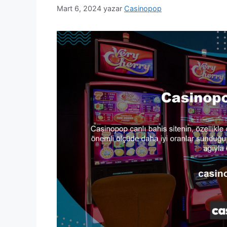
Mart 6, 2024
yazar
Casinopop