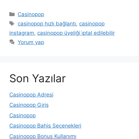
Kategoriler
Casinopop
Etiketler
casinopop hızlı bağlantı
,
casinopop
instagram
,
casinopop üyeliği i̇ptal edilebilir
Yorum yap
Son Yazılar
Casinopop Adresi
Casinopop Giriş
Casinopop
Casinopop Bahis Seçenekleri
Casinopop Bonus Kullanımı