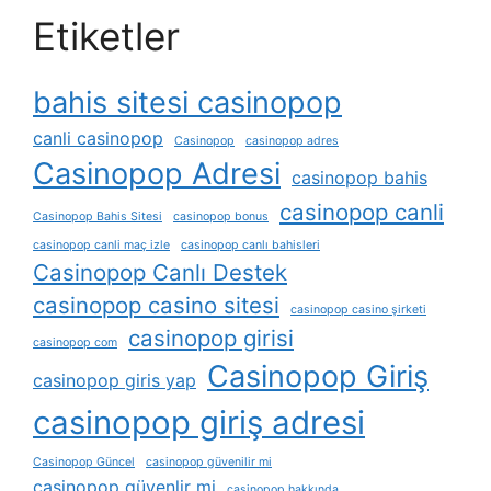
Etiketler
bahis sitesi casinopop
canli casinopop
Casinopop
casinopop adres
Casinopop Adresi
casinopop bahis
casinopop canli
Casinopop Bahis Sitesi
casinopop bonus
casinopop canli maç izle
casinopop canlı bahisleri
Casinopop Canlı Destek
casinopop casino sitesi
casinopop casino şirketi
casinopop girisi
casinopop com
Casinopop Giriş
casinopop giris yap
casinopop giriş adresi
Casinopop Güncel
casinopop güvenilir mi
casinopop güvenlir mi
casinopop hakkında