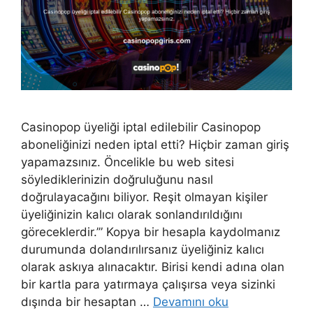
Casinopop üyeliği iptal edilebilir Casinopop
aboneliğinizi neden iptal etti? Hiçbir zaman giriş
yapamazsınız. Öncelikle bu web sitesi
söylediklerinizin doğruluğunu nasıl
doğrulayacağını biliyor. Reşit olmayan kişiler
üyeliğinizin kalıcı olarak sonlandırıldığını
göreceklerdir.’” Kopya bir hesapla kaydolmanız
durumunda dolandırılırsanız üyeliğiniz kalıcı
olarak askıya alınacaktır. Birisi kendi adına olan
bir kartla para yatırmaya çalışırsa veya sizinki
dışında bir hesaptan …
Devamını oku