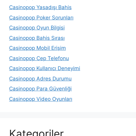
Casinopop Yasadışı Bahis
Casinopop Poker Sorunları
Casinopop Oyun Bilgisi
Casinopop Bahis Sırası
Casinopop Mobil Erişim
Casinopop Cep Telefonu
Casinopop Kullanıcı Deneyimi
Casinopop Adres Durumu
Casinopop Para Güvenliği
Casinopop Video Oyunları
Kategoriler