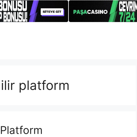
lir platform
 Platform