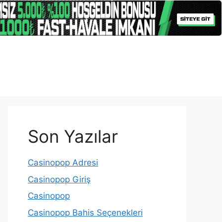
Son Yazılar
Casinopop Adresi
Casinopop Giriş
Casinopop
Casinopop Bahis Seçenekleri